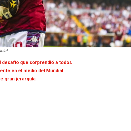
cial
l desafío que sorprendió a todos
iente en el medio del Mundial
e gran jerarquía