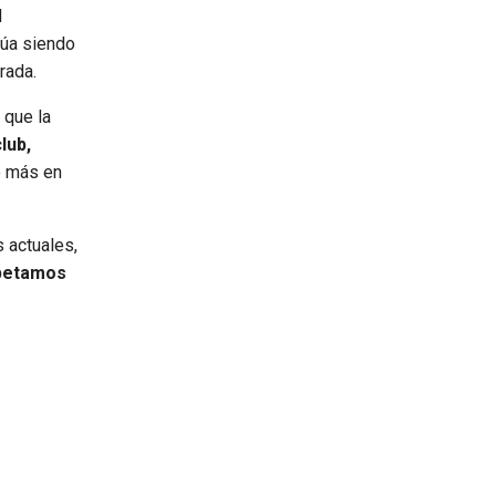
l
núa siendo
rada.
 que la
lub,
o más en
 actuales,
spetamos