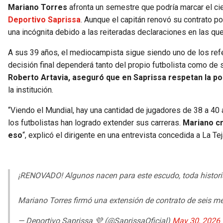
Mariano Torres
afronta un semestre que podría marcar el cie
Deportivo Saprissa
. Aunque el capitán renovó su contrato p
una incógnita debido a las reiteradas declaraciones en las que 
A sus 39 años, el mediocampista sigue siendo uno de los refe
decisión final dependerá tanto del propio futbolista como d
Roberto Artavia, aseguró que en Saprissa respetan la p
la institución.
“Viendo el Mundial, hay una cantidad de jugadores de 38 a 40
los futbolistas han logrado extender sus carreras.
Mariano c
eso
“, explicó el dirigente en una entrevista concedida a La Tej
¡RENOVADO! Algunos nacen para este escudo, toda histori
Mariano Torres firmó una extensión de contrato de seis 
— Deportivo Saprissa 💜 (@SaprissaOficial)
May 30, 2026