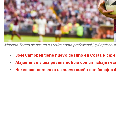
Mariano Torres piensa en su retiro como profesional | @SaprissaOfi
Joel Campbell tiene nuevo destino en Costa Rica: e
Alajuelense y una pésima noticia con un fichaje rec
Herediano comienza un nuevo sueño con fichajes d