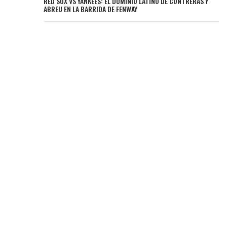
RED SOX VS YANKEES: EL DOMINIO LATINO DE CONTRERAS Y
ABREU EN LA BARRIDA DE FENWAY