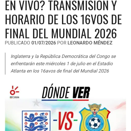
EN VIVO? TRANSMISIÓN Y
LIGA DE EXPANSIÓN MX
UEFA EUROPA LEAGUE
HORARIO DE LOS 16VOS DE
RAIDERS
CAVALIERS
LEAGUES CUP
UEFA CONFERENCE LEAGUE
FINAL DEL MUNDIAL 2026
MLS
CHARGERS
PISTONS
PUBLICADO
01/07/2026
POR
LEONARDO MÉNDEZ
COPA LIBERTADORES
RAVENS
PACERS
Inglaterra y la República Democrática del Congo se
COPA SUDAMERICANA
BENGALS
BUCKS
enfrentarán este miércoles 1 de julio en el Estadio
LIGA BETPLAY
Atlanta en los 16avos de final del Mundial 2026
BROWNS
HAWKS
OTRAS LIGAS
STEELERS
HORNETS
TEXANS
HEAT
COLTS
MAGIC