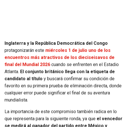
SEAHAWKS
PELICANS
BEARS
SPURS
LIONS
NUGGETS
Inglaterra y la República Democrática del Congo
protagonizarán este
miércoles 1 de julio uno de los
PACKERS
TIMBERWOLVES
encuentros más atractivos de los dieciseisavos de
final del Mundial 2026
cuando se enfrenten en el Estadio
VIKINGS
THUNDER
Atlanta.
El conjunto británico llega con la etiqueta de
candidato al título
y buscará confirmar su condición de
FALCONS
TRAIL BLAZERS
favorito en su primera prueba de eliminación directa, donde
cualquier error puede significar el final de su aventura
PANTHERS
JAZZ
mundialista.
La importancia de este compromiso también radica en lo
SAINTS
que representa para la siguiente ronda, ya que
el vencedor
se medirá al ganador del partido entre México y