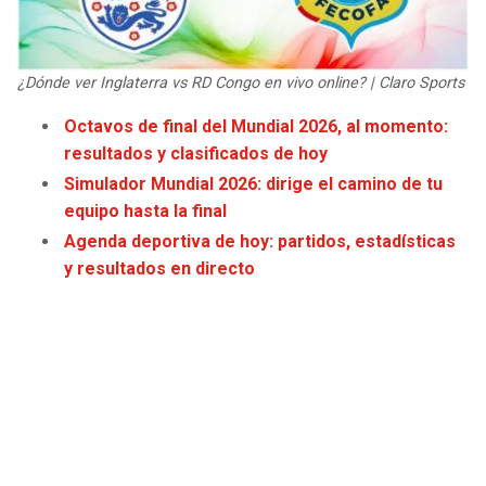
JAGUARS
WIZARDS
TITANS
WARRIORS
¿Dónde ver Inglaterra vs RD Congo en vivo online? | Claro Sports
Octavos de final del Mundial 2026, al momento:
COWBOYS
CLIPPERS
resultados y clasificados de hoy
Simulador Mundial 2026: dirige el camino de tu
GIANTS
LAKERS
equipo hasta la final
Agenda deportiva de hoy: partidos, estadísticas
EAGLES
SUNS
y resultados en directo
COMMANDERS
KINGS
CARDINALS
MAVERICKS
RAMS
ROCKETS
49ERS
GRIZZLIES