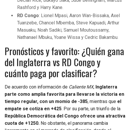
Declan Rice, Bukayo Saka, Jude Bellingham, Marcus
Rashford y Harry Kane.
RD Congo
: Lionel Mpasi, Aaron Wan-Bissaka, Axel
Tuanzebe, Chancel Mbemba, Steve Kapuadi, Arthur
Masuaku, Noah Sadiki, Samuel Moutoussamy,
Nathanael Mbuku, Yoane Wissa y Cedric Bakambu.
Pronósticos y favorito: ¿Quién gana
del Inglaterra vs RD Congo y
cuánto paga por clasificar?
De acuerdo con información de
Caliente MX
,
Inglaterra
parte como amplia favorita para llevarse la victoria en
tiempo regular, con un momio de -385
, mientras que
el
empate se cotiza en +425
. Por su parte, un triunfo de la
República Democrática del Congo ofrece una atractiva
cuota de +1250.
No obstante, el panorama cambia