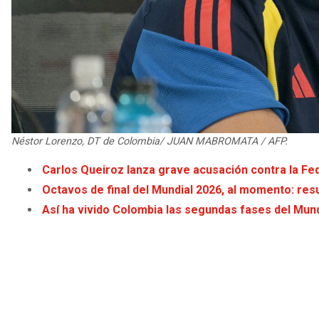
Néstor Lorenzo, DT de Colombia/ JUAN MABROMATA / AFP.
Carlos Queiroz lanza grave acusación contra la Fe
Octavos de final del Mundial 2026, al momento: resu
Así ha vivido Colombia las segundas fases del Mund