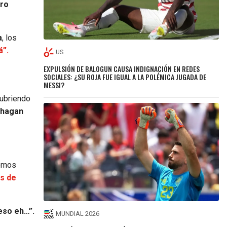
ro
a
, los
á”.
US
EXPULSIÓN DE BALOGUN CAUSA INDIGNACIÓN EN REDES
SOCIALES: ¿SU ROJA FUE IGUAL A LA POLÉMICA JUGADA DE
MESSI?
cubriendo
 hagan
remos
os de
eso eh…”.
MUNDIAL 2026