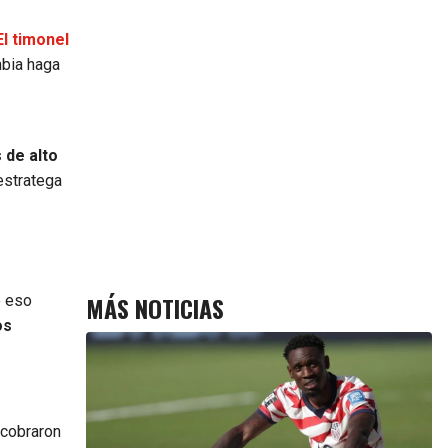
El timonel
bia haga
 de alto
 estratega
MÁS NOTICIAS
o eso
os
 cobraron