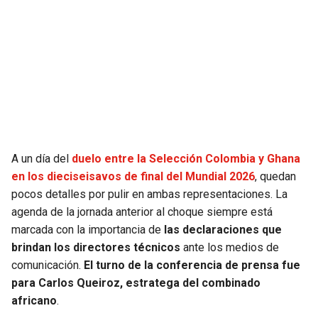
SEAHAWKS
PELICANS
BEARS
SPURS
LIONS
NUGGETS
PACKERS
TIMBERWOLVES
A un día del
duelo entre la Selección Colombia y Ghana
VIKINGS
THUNDER
en los dieciseisavos de final del Mundial 2026
, quedan
pocos detalles por pulir en ambas representaciones. La
agenda de la jornada anterior al choque siempre está
FALCONS
TRAIL BLAZERS
marcada con la importancia de
las declaraciones que
brindan los directores técnicos
ante los medios de
PANTHERS
JAZZ
comunicación.
El turno de la conferencia de prensa fue
para Carlos Queiroz, estratega del combinado
SAINTS
africano
.