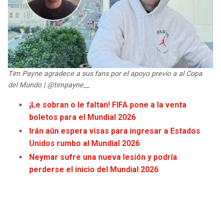
JAGUARS
WIZARDS
TITANS
WARRIORS
COWBOYS
CLIPPERS
Tim Payne agradece a sus fans por el apoyo previo a al Copa
del Mundo | @timpayne__
GIANTS
LAKERS
¡Le sobran o le faltan! FIFA pone a la venta
EAGLES
SUNS
boletos para el Mundial 2026
Irán aún espera visas para ingresar a Estados
COMMANDERS
KINGS
Unidos rumbo al Mundial 2026
Neymar sufre una nueva lesión y podría
CARDINALS
MAVERICKS
perderse el inicio del Mundial 2026
RAMS
ROCKETS
49ERS
GRIZZLIES