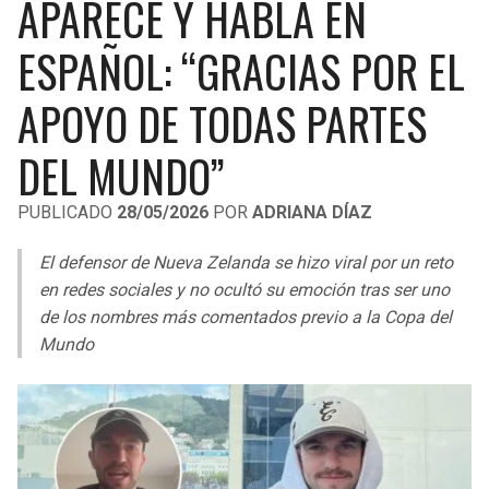
APARECE Y HABLA EN
LIGA DE EXPANSIÓN MX
UEFA EUROPA LEAGUE
ESPAÑOL: “GRACIAS POR EL
RAIDERS
CAVALIERS
LEAGUES CUP
UEFA CONFERENCE LEAGUE
APOYO DE TODAS PARTES
MLS
CHARGERS
PISTONS
DEL MUNDO”
COPA LIBERTADORES
RAVENS
PACERS
COPA SUDAMERICANA
PUBLICADO
28/05/2026
POR
ADRIANA DÍAZ
BENGALS
BUCKS
LIGA BETPLAY
El defensor de Nueva Zelanda se hizo viral por un reto
BROWNS
HAWKS
en redes sociales y no ocultó su emoción tras ser uno
OTRAS LIGAS
de los nombres más comentados previo a la Copa del
STEELERS
HORNETS
Mundo
TEXANS
HEAT
COLTS
MAGIC