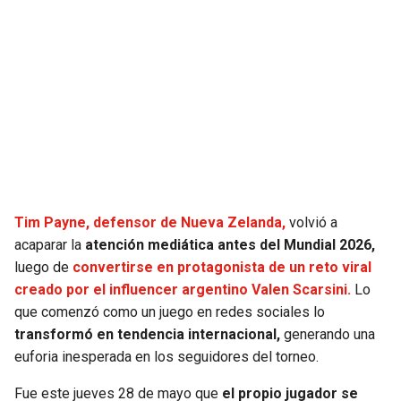
SEAHAWKS
PELICANS
BEARS
SPURS
LIONS
NUGGETS
PACKERS
TIMBERWOLVES
VIKINGS
THUNDER
Tim Payne, defensor de Nueva Zelanda,
volvió a
acaparar la
atención mediática antes del Mundial 2026,
luego de
convertirse en protagonista de un reto viral
FALCONS
TRAIL BLAZERS
creado por el influencer argentino Valen Scarsini.
Lo
que comenzó como un juego en redes sociales lo
PANTHERS
JAZZ
transformó en tendencia internacional,
generando una
euforia inesperada en los seguidores del torneo.
SAINTS
Fue este jueves 28 de mayo que
el propio jugador se