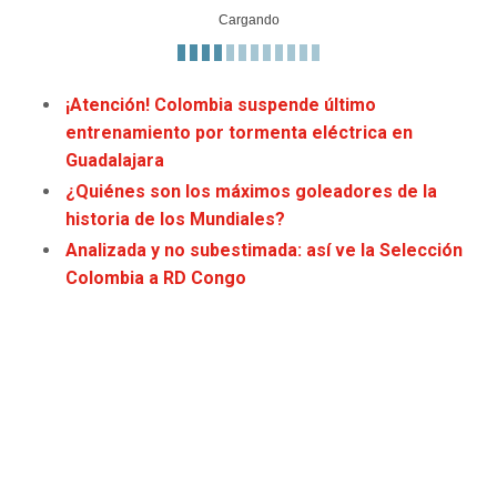
JAGUARS
WIZARDS
TITANS
WARRIORS
¡Atención! Colombia suspende último
entrenamiento por tormenta eléctrica en
COWBOYS
CLIPPERS
Guadalajara
¿Quiénes son los máximos goleadores de la
GIANTS
LAKERS
historia de los Mundiales?
Analizada y no subestimada: así ve la Selección
EAGLES
SUNS
Colombia a RD Congo
COMMANDERS
KINGS
CARDINALS
MAVERICKS
RAMS
ROCKETS
49ERS
GRIZZLIES