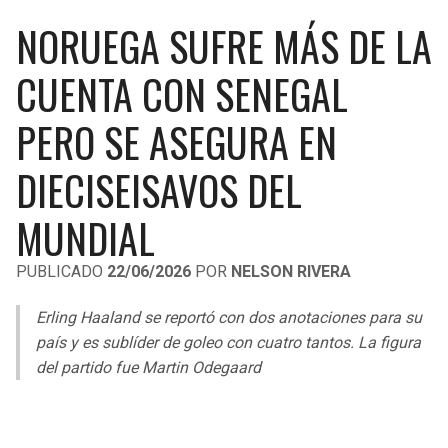
LIGA DE EXPANSIÓN MX
UEFA EUROPA LEAGUE
NORUEGA SUFRE MÁS DE LA
RAIDERS
CAVALIERS
LEAGUES CUP
UEFA CONFERENCE LEAGUE
CUENTA CON SENEGAL
MLS
CHARGERS
PISTONS
PERO SE ASEGURA EN
COPA LIBERTADORES
RAVENS
PACERS
DIECISEISAVOS DEL
COPA SUDAMERICANA
BENGALS
BUCKS
MUNDIAL
LIGA BETPLAY
BROWNS
HAWKS
PUBLICADO
22/06/2026
POR
NELSON RIVERA
OTRAS LIGAS
STEELERS
HORNETS
Erling Haaland se reportó con dos anotaciones para su
país y es sublíder de goleo con cuatro tantos. La figura
TEXANS
HEAT
del partido fue Martin Odegaard
COLTS
MAGIC