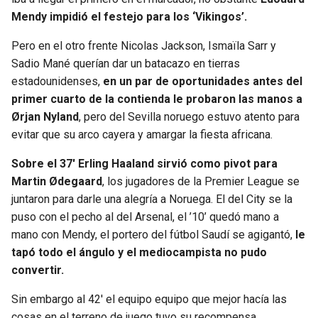
BUCCANEERS
Mendy impidió el festejo para los ‘Vikingos’.
Pero en el otro frente Nicolas Jackson, Ismaïla Sarr y
Sadio Mané querían dar un batacazo en tierras
estadounidenses,
en un par de oportunidades antes del
primer cuarto de la contienda le probaron las manos a
Ørjan Nyland
, pero del Sevilla noruego estuvo atento para
evitar que su arco cayera y amargar la fiesta africana.
Sobre el 37′ Erling Haaland sirvió como pivot para
Martin Ødegaard
, los jugadores de la Premier League se
juntaron para darle una alegría a Noruega. El del City se la
puso con el pecho al del Arsenal, el ’10’ quedó mano a
mano con Mendy, el portero del fútbol Saudí se agigantó,
le
tapó todo el ángulo y el mediocampista no pudo
convertir.
Sin embargo al 42′ el equipo equipo que mejor hacía las
cosas en el terreno de juego tuvo su recompensa.