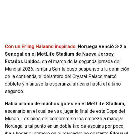
SEAHAWKS
PELICANS
BEARS
SPURS
LIONS
NUGGETS
Con un Erling Halaand inspirado
,
Noruega venció 3-2 a
Senegal en el MetLife Stadium de Nueva Jersey,
PACKERS
TIMBERWOLVES
Estados Unidos
, en el marco de la segunda jornada del
Mundial 2026. Ismaïla Sarr le puso suspenso a la definición
VIKINGS
THUNDER
de la contienda, el delantero del Crystal Palace marcó
doblete y mantuvo la esperanza africana hasta el último
FALCONS
TRAIL BLAZERS
segundo.
Había aroma de muchos goles en el MetLife Stadium
,
PANTHERS
JAZZ
escenario en el cual se va a jugar la final de esta Copa del
Mundo. Los hilos del compromiso los empezó a manejar
SAINTS
Noruega, a tal punto en un doble tiro de esquina por poco
iba a llegar el primero en el marcador, no obstante
Édouard