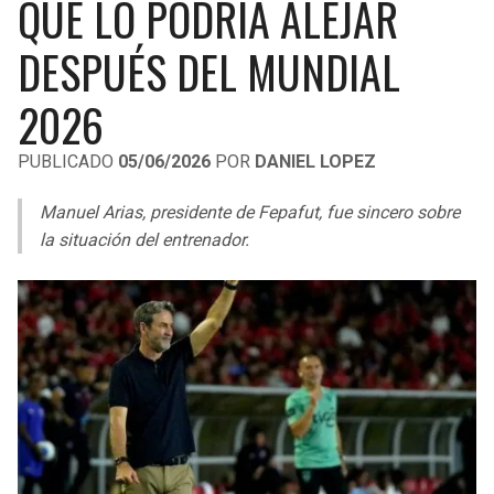
QUE LO PODRÍA ALEJAR
LIGA DE EXPANSIÓN MX
UEFA EUROPA LEAGUE
DESPUÉS DEL MUNDIAL
RAIDERS
CAVALIERS
LEAGUES CUP
UEFA CONFERENCE LEAGUE
2026
MLS
CHARGERS
PISTONS
PUBLICADO
05/06/2026
POR
DANIEL LOPEZ
COPA LIBERTADORES
RAVENS
PACERS
Manuel Arias, presidente de Fepafut, fue sincero sobre
COPA SUDAMERICANA
BENGALS
BUCKS
la situación del entrenador.
LIGA BETPLAY
BROWNS
HAWKS
OTRAS LIGAS
STEELERS
HORNETS
TEXANS
HEAT
COLTS
MAGIC