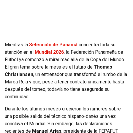
SEAHAWKS
PELICANS
BEARS
SPURS
LIONS
NUGGETS
Mientras la
Selección de Panamá
concentra toda su
atención en el
Mundial 2026
, la Federación Panameña de
PACKERS
TIMBERWOLVES
Fútbol ya comenzó a mirar más allá de la Copa del Mundo.
El gran tema sobre la mesa es el futuro de
Thomas
VIKINGS
THUNDER
Christiansen
, un entrenador que transformó el rumbo de la
Marea Roja y que, pese a tener contrato únicamente hasta
FALCONS
TRAIL BLAZERS
después del torneo, todavía no tiene asegurada su
continuidad.
PANTHERS
JAZZ
Durante los últimos meses crecieron los rumores sobre
una posible salida del técnico hispano-danés una vez
SAINTS
concluya el Mundial. Sin embargo, las declaraciones
recientes de
Manuel Arias
, presidente de la FEPAFUT,