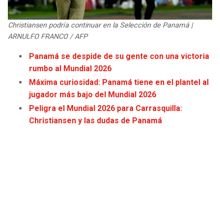
JAGUARS
WIZARDS
Christiansen podría continuar en la Selección de Panamá |
TITANS
WARRIORS
ARNULFO FRANCO / AFP
Panamá se despide de su gente con una victoria
COWBOYS
CLIPPERS
rumbo al Mundial 2026
Máxima curiosidad: Panamá tiene en el plantel al
GIANTS
LAKERS
jugador más bajo del Mundial 2026
Peligra el Mundial 2026 para Carrasquilla:
EAGLES
SUNS
Christiansen y las dudas de Panamá
COMMANDERS
KINGS
CARDINALS
MAVERICKS
RAMS
ROCKETS
49ERS
GRIZZLIES