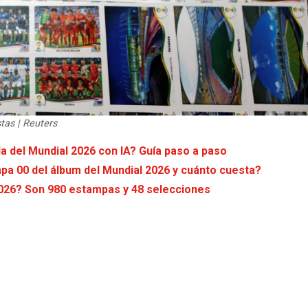
tas | Reuters
a del Mundial 2026 con IA? Guía paso a paso
mpa 00 del álbum del Mundial 2026 y cuánto cuesta?
 2026? Son 980 estampas y 48 selecciones