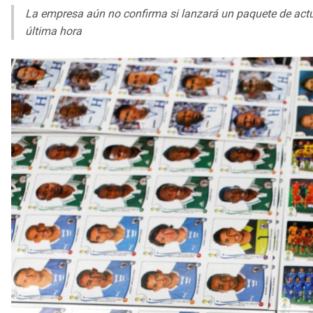
La empresa aún no confirma si lanzará un paquete de actu
última hora