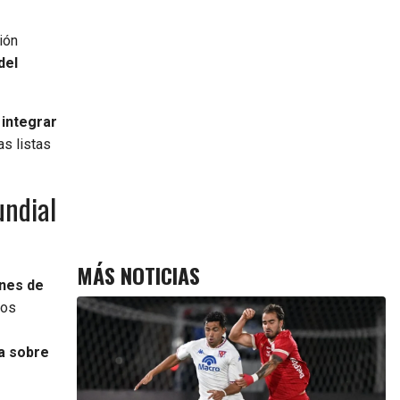
ión
del
 integrar
s listas
undial
MÁS NOTICIAS
ones de
los
a sobre