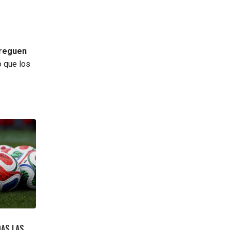
treguen
o que los
DAS LAS