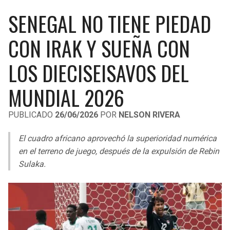
LIGA DE EXPANSIÓN MX
UEFA EUROPA LEAGUE
SENEGAL NO TIENE PIEDAD
RAIDERS
CAVALIERS
LEAGUES CUP
UEFA CONFERENCE LEAGUE
CON IRAK Y SUEÑA CON
MLS
CHARGERS
PISTONS
LOS DIECISEISAVOS DEL
COPA LIBERTADORES
RAVENS
PACERS
MUNDIAL 2026
COPA SUDAMERICANA
BENGALS
BUCKS
PUBLICADO
26/06/2026
POR
NELSON RIVERA
LIGA BETPLAY
BROWNS
HAWKS
El cuadro africano aprovechó la superioridad numérica
OTRAS LIGAS
en el terreno de juego, después de la expulsión de Rebin
STEELERS
HORNETS
Sulaka.
TEXANS
HEAT
COLTS
MAGIC