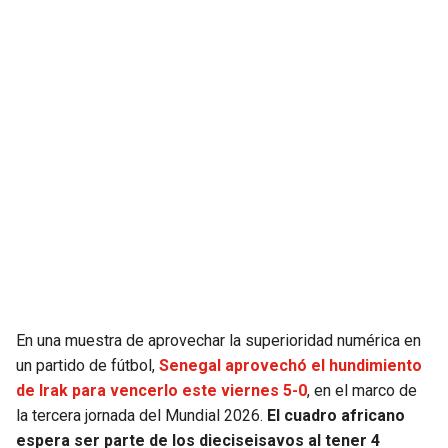
SEAHAWKS
PELICANS
BEARS
SPURS
LIONS
NUGGETS
PACKERS
TIMBERWOLVES
VIKINGS
THUNDER
FALCONS
TRAIL BLAZERS
En una muestra de aprovechar la superioridad numérica en
PANTHERS
JAZZ
un partido de fútbol,
Senegal aprovechó el hundimiento
de Irak para vencerlo este viernes 5-0
, en el marco de
SAINTS
la tercera jornada del Mundial 2026.
El cuadro africano
espera ser parte de los dieciseisavos al tener 4