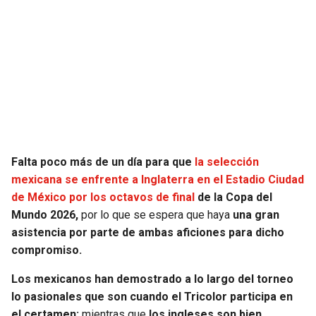
SEAHAWKS
PELICANS
BEARS
SPURS
LIONS
NUGGETS
PACKERS
TIMBERWOLVES
Falta poco más de un día para que
la selección
VIKINGS
THUNDER
mexicana se enfrente a Inglaterra en el Estadio Ciudad
de México por los octavos de final
de la Copa del
FALCONS
TRAIL BLAZERS
Mundo 2026,
por lo que se espera que haya
una gran
asistencia por parte de ambas aficiones para dicho
PANTHERS
JAZZ
compromiso.
Los mexicanos han demostrado a lo largo del torneo
SAINTS
lo pasionales que son cuando el Tricolor participa en
el certamen;
mientras que
los ingleses son bien