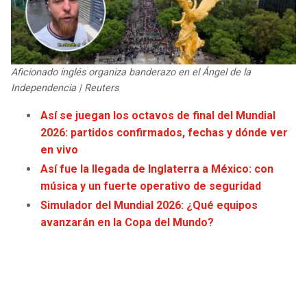
JAGUARS
WIZARDS
TITANS
WARRIORS
Aficionado inglés organiza banderazo en el Ángel de la
COWBOYS
CLIPPERS
Independencia | Reuters
Así se juegan los octavos de final del Mundial
GIANTS
LAKERS
2026: partidos confirmados, fechas y dónde ver
en vivo
EAGLES
SUNS
Así fue la llegada de Inglaterra a México: con
música y un fuerte operativo de seguridad
COMMANDERS
KINGS
Simulador del Mundial 2026: ¿Qué equipos
avanzarán en la Copa del Mundo?
CARDINALS
MAVERICKS
RAMS
ROCKETS
49ERS
GRIZZLIES