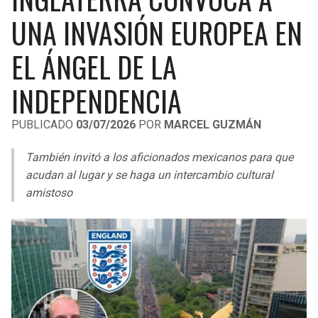
LIGA DE EXPANSIÓN MX
UEFA EUROPA LEAGUE
UNA INVASIÓN EUROPEA EN
RAIDERS
CAVALIERS
LEAGUES CUP
UEFA CONFERENCE LEAGUE
EL ÁNGEL DE LA
MLS
CHARGERS
PISTONS
INDEPENDENCIA
COPA LIBERTADORES
RAVENS
PACERS
PUBLICADO
03/07/2026
POR
MARCEL GUZMÁN
COPA SUDAMERICANA
BENGALS
BUCKS
También invitó a los aficionados mexicanos para que
LIGA BETPLAY
acudan al lugar y se haga un intercambio cultural
BROWNS
HAWKS
amistoso
OTRAS LIGAS
STEELERS
HORNETS
TEXANS
HEAT
COLTS
MAGIC