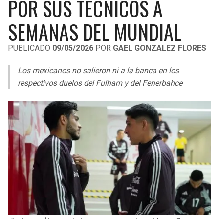
POR SUS TÉCNICOS A
LIGA DE EXPANSIÓN MX
UEFA EUROPA LEAGUE
SEMANAS DEL MUNDIAL
RAIDERS
CAVALIERS
LEAGUES CUP
UEFA CONFERENCE LEAGUE
PUBLICADO
09/05/2026
POR
GAEL GONZALEZ FLORES
MLS
CHARGERS
PISTONS
Los mexicanos no salieron ni a la banca en los
COPA LIBERTADORES
RAVENS
PACERS
respectivos duelos del Fulham y del Fenerbahce
COPA SUDAMERICANA
BENGALS
BUCKS
LIGA BETPLAY
BROWNS
HAWKS
OTRAS LIGAS
STEELERS
HORNETS
TEXANS
HEAT
COLTS
MAGIC