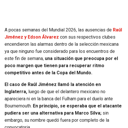
SEAHAWKS
PELICANS
BEARS
SPURS
A pocas semanas del Mundial 2026, las ausencias de
Raúl
Jiménez y Edson Álvarez
con sus respectivos clubes
LIONS
NUGGETS
encendieron las alarmas dentro de la selección mexicana
ya que ninguno fue considerado para los encuentros de
PACKERS
TIMBERWOLVES
este fin de semana,
una situación que preocupa por el
poco margen que tienen para recuperar ritmo
VIKINGS
THUNDER
competitivo antes de la Copa del Mundo.
El caso de Raúl Jiménez llamó la atención en
FALCONS
TRAIL BLAZERS
Inglaterra,
luego de que el delantero mexicano no
apareciera ni en la banca del Fulham para el duelo ante
PANTHERS
JAZZ
Bournemouth.
En principio, se esperaba que el atacante
pudiera ser una alternativa para Marco Silva;
sin
SAINTS
embargo, su nombre quedó fuera por completo de la
convocatoria.