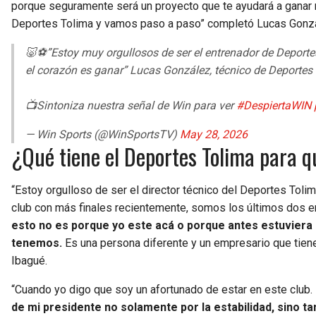
porque seguramente será un proyecto que te ayudará a ganar 
Deportes Tolima y vamos paso a paso” completó Lucas Gonz
🐷⚽”Estoy muy orgullosos de ser el entrenador de Deportes
el corazón es ganar” Lucas González, técnico de Deportes
📺Sintoniza nuestra señal de Win para ver
#DespiertaWIN
— Win Sports (@WinSportsTV)
May 28, 2026
¿Qué tiene el Deportes Tolima para qu
“Estoy orgulloso de ser el director técnico del Deportes Toli
club con más finales recientemente, somos los últimos dos en
esto no es porque yo este acá o porque antes estuviera 
tenemos.
Es una persona diferente y un empresario que tiene
Ibagué.
“Cuando yo digo que soy un afortunado de estar en este club
de mi presidente no solamente por la estabilidad, sino t