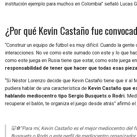
institución ejemplo para muchos en Colombia” señaló Lucas 
¿Por qué Kevin Castaño fue convoca
“Construir un equipo de fútbol es muy difícil. Cuando la gente
interacciones. No ve como este sumado con este y lo que hace
como este juega en Rusia tiene que estar, como este juega en 
responsabilidad de tener que hacer que todas esas pieza
“Si Néstor Lorenzo decide que Kevin Castaño tiene que ir al 
pudiera hablar de una característica de
Kevin Castaño que es
hablando mediocentro tipo Sergio Busquets o Rodri.
Medi
recuperar el balón, te organiza el juego desde atrás” afirmó el
🐷⚽“Para mí, Kevin Castaño es el mejor mediocentro del f
Busquets o Rodri o este perfil de mediocentro organizador.