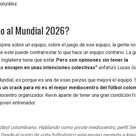
González.
do al Mundial 2026?
 opina sobre un equipo, sobre el juego de ese equipo, la gente no
 este puede contrarrestar lo que hace un equipo contrario. La g
Inglaterra tiene que estar.
Pero son opiniones sin tener la
s encajen en unas intenciones colectivas”
enfatizó Lucas G
Mundial, es porque es una de esas piezas que mejora el equipo. 
 un crack para mi es el mejor mediocentro del fútbol colo
ocentro organizador. Kevin aparte de tener una gran condición fí
 joven entrenador.
útbol colombiano. Hablando como pivote mediocentro, perfil Se
 Desde el punto de vista futbolístico este equipo necesita a Kevi