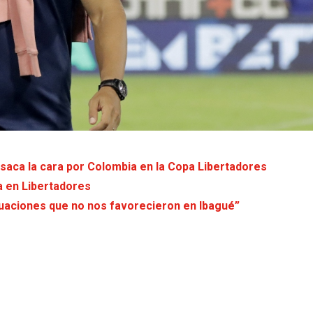
 saca la cara por Colombia en la Copa Libertadores
a en Libertadores
tuaciones que no nos favorecieron en Ibagué”