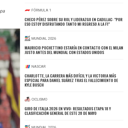
FÓRMULA 1
opa
CHECO PÉREZ SOBRE SU ROL Y LIDERAZGO EN CADILLAC: "POR
ESO ESTOY DISFRUTANDO TANTO MI REGRESO A LA F1"
MUNDIAL 2026
MAURICIO POCHETTINO ESTARÍA EN CONTACTO CON EL MILAN
JUSTO ANTES DEL MUNDIAL CON ESTADOS UNIDOS
NASCAR
CHARLOTTE, LA CARRERA MÁS DIFÍCIL Y LA VICTORIA MÁS
ESPECIAL PARA DANIEL SUÁREZ TRAS EL FALLECIMIENTO DE
KYLE BUSCH
CICLISMO
GIRO DE ITALIA 2026 EN VIVO: RESULTADOS ETAPA 18 Y
CLASIFICACIÓN GENERAL DE ESTE 28 DE MAYO
MUNDIAL 2026