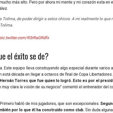
mucho más alto. Pero por ahora mi mente y mi corazón esta en e
ález.
 Tolima, de poder dirigir a estos chicos. A mi realmente lo qu
 Tolima.
pic.twitter.com/R3rRaGRdfx
e el éxito se de?
ma. Este equipo lleva construyendo algo especial durante varios a
 está década en llegar a octavos de final de Copa Libertadores.
Hernán Torres que fue quien lo logró. Esto es por el presi
 muy clara la visión de su negocio” comentó el entrenador del c
. Primero habló de mis jugadores, que son excepcionales.
Segun
ambién por lo que él ha construido como club.
Sin duda alguna