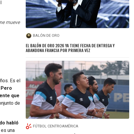
l
e me mueve
BALÓN DE ORO
EL BALÓN DE ORO 2026 YA TIENE FECHA DE ENTREGA Y
ABANDONA FRANCIA POR PRIMERA VEZ
ños. Es el
Pero
dente que
onjunto de
do habló
FÚTBOL CENTROAMÉRICA
 es una