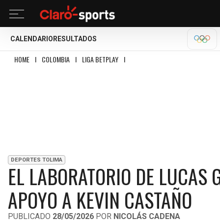
CALENDARIO
RESULTADOS
OLÍM
HOME
I
COLOMBIA
I
LIGA BETPLAY
I
EL LABORATORIO DE LUCAS GONZÁLE
DEPORTES TOLIMA
EL LABORATORIO DE LUCAS G
APOYO A KEVIN CASTAÑO
PUBLICADO
28/05/2026
POR
NICOLÁS CADENA