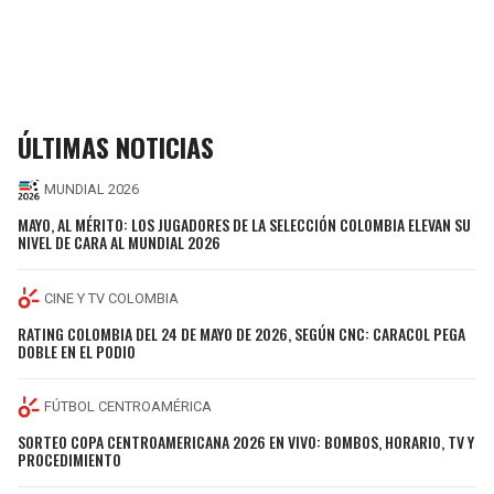
ÚLTIMAS NOTICIAS
MUNDIAL 2026
MAYO, AL MÉRITO: LOS JUGADORES DE LA SELECCIÓN COLOMBIA ELEVAN SU
NIVEL DE CARA AL MUNDIAL 2026
CINE Y TV COLOMBIA
RATING COLOMBIA DEL 24 DE MAYO DE 2026, SEGÚN CNC: CARACOL PEGA
DOBLE EN EL PODIO
FÚTBOL CENTROAMÉRICA
SORTEO COPA CENTROAMERICANA 2026 EN VIVO: BOMBOS, HORARIO, TV Y
PROCEDIMIENTO