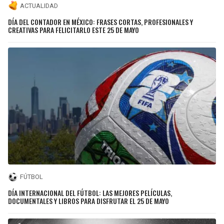
ACTUALIDAD
DÍA DEL CONTADOR EN MÉXICO: FRASES CORTAS, PROFESIONALES Y
CREATIVAS PARA FELICITARLO ESTE 25 DE MAYO
FÚTBOL
DÍA INTERNACIONAL DEL FÚTBOL: LAS MEJORES PELÍCULAS,
DOCUMENTALES Y LIBROS PARA DISFRUTAR EL 25 DE MAYO