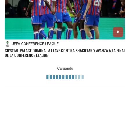
UEFA CONFERENCE LEAGUE
CRYSTAL PALACE DOMINA LA LLAVE CONTRA SHAKHTAR Y AVANZA A LA FINAL
DE LA CONFERENCE LEAGUE