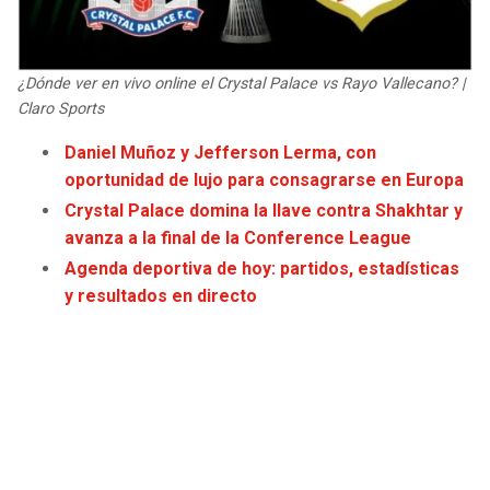
JAGUARS
WIZARDS
TITANS
WARRIORS
¿Dónde ver en vivo online el Crystal Palace vs Rayo Vallecano? |
Claro Sports
COWBOYS
CLIPPERS
Daniel Muñoz y Jefferson Lerma, con
oportunidad de lujo para consagrarse en Europa
GIANTS
LAKERS
Crystal Palace domina la llave contra Shakhtar y
avanza a la final de la Conference League
EAGLES
SUNS
Agenda deportiva de hoy: partidos, estadísticas
y resultados en directo
COMMANDERS
KINGS
CARDINALS
MAVERICKS
RAMS
ROCKETS
49ERS
GRIZZLIES