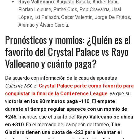
Rayo Vallecano:
Augusto Batalla, Andrei Ratiu,
Florian Lejeune, Pathé Ciss, Pep Chavarría, Unai
López, Isi Palazón, Óscar Valentín, Jorge De Frutos,
Alemão y Álvaro García.
Pronósticos y momios: ¿Quién es el
favorito del Crystal Palace vs Rayo
Vallecano y cuánto paga?
De acuerdo con información de la casa de apuestas
Caliente MX
, el
Crystal Palace parte como favorito para
conquistar la final de la Conference League
, ya que su
vi
ctoria en los 90 minutos paga -110.
El
empate
durante el tiempo regular aparece con un momio de
+245
, mientras que el triunfo del
Rayo Vallecano se ubica
en +310
. En el mercado del campeón del torneo,
The
Glaziers tienen una cuota de -223 para levantar el