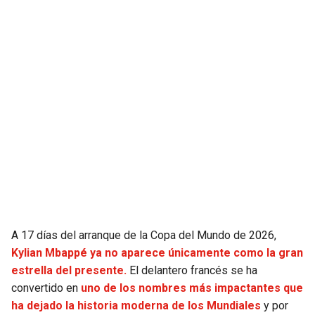
JAGUARS
WIZARDS
TITANS
WARRIORS
COWBOYS
CLIPPERS
GIANTS
LAKERS
EAGLES
SUNS
COMMANDERS
KINGS
CARDINALS
MAVERICKS
A 17 días del arranque de la Copa del Mundo de 2026,
Kylian Mbappé ya no aparece únicamente como la gran
RAMS
ROCKETS
estrella del presente.
El delantero francés se ha
convertido en
uno de los nombres más impactantes que
ha dejado la historia moderna de los Mundiales
y por
49ERS
GRIZZLIES