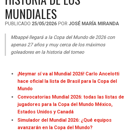
LIGA DE EXPANSIÓN MX
UEFA EUROPA LEAGUE
MUNDIALES
RAIDERS
CAVALIERS
LEAGUES CUP
UEFA CONFERENCE LEAGUE
PUBLICADO
25/05/2026
POR
JOSÉ MARÍA MIRANDA
MLS
CHARGERS
PISTONS
Mbappé llegará a la Copa del Mundo de 2026 con
COPA LIBERTADORES
apenas 27 años y muy cerca de los máximos
RAVENS
PACERS
goleadores en la historia del torneo
COPA SUDAMERICANA
BENGALS
BUCKS
LIGA BETPLAY
¡Neymar sí va al Mundial 2026! Carlo Ancelotti
BROWNS
HAWKS
hace oficial la lista de Brasil para la Copa del
OTRAS LIGAS
Mundo
STEELERS
HORNETS
Convocatorias Mundial 2026: todas las listas de
jugadores para la Copa del Mundo México,
TEXANS
HEAT
Estados Unidos y Canadá
Simulador del Mundial 2026: ¿Qué equipos
COLTS
MAGIC
avanzarán en la Copa del Mundo?