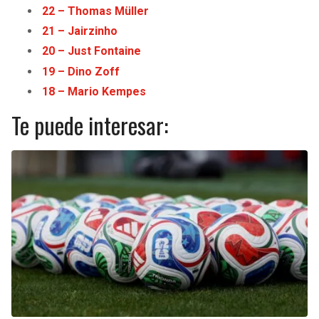
22 – Thomas Müller
21 – Jairzinho
20 – Just Fontaine
19 – Dino Zoff
18 – Mario Kempes
Te puede interesar: