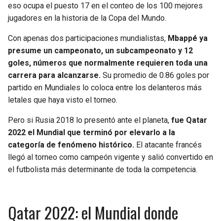
eso ocupa el puesto 17 en el conteo de los 100 mejores
jugadores en la historia de la Copa del Mundo.
SEAHAWKS
PELICANS
Con apenas dos participaciones mundialistas,
Mbappé ya
BEARS
SPURS
presume un campeonato, un subcampeonato y 12
goles, números que normalmente requieren toda una
LIONS
NUGGETS
carrera para alcanzarse.
Su promedio de 0.86 goles por
partido en Mundiales lo coloca entre los delanteros más
PACKERS
TIMBERWOLVES
letales que haya visto el torneo.
Pero si Rusia 2018 lo presentó ante el planeta,
fue Qatar
VIKINGS
THUNDER
2022 el Mundial que terminó por elevarlo a la
categoría de fenómeno histórico.
El atacante francés
FALCONS
TRAIL BLAZERS
llegó al torneo como campeón vigente y salió convertido en
el futbolista más determinante de toda la competencia.
PANTHERS
JAZZ
SAINTS
Qatar 2022: el Mundial donde