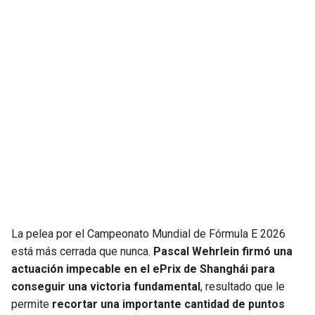
JAGUARS
WIZARDS
TITANS
WARRIORS
COWBOYS
CLIPPERS
GIANTS
LAKERS
EAGLES
SUNS
COMMANDERS
KINGS
CARDINALS
MAVERICKS
La pelea por el Campeonato Mundial de Fórmula E 2026
está más cerrada que nunca.
Pascal Wehrlein firmó una
actuación impecable en el ePrix de Shanghái para
RAMS
ROCKETS
conseguir una victoria fundamental
, resultado que le
permite
recortar una importante cantidad de puntos
49ERS
GRIZZLIES