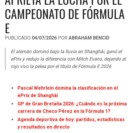
LIGA DE EXPANSIÓN MX
UEFA EUROPA LEAGUE
CAMPEONATO DE FÓRMULA
RAIDERS
CAVALIERS
LEAGUES CUP
UEFA CONFERENCE LEAGUE
E
MLS
CHARGERS
PISTONS
PUBLICADO
04/07/2026
POR
ABRAHAM BENCID
COPA LIBERTADORES
RAVENS
PACERS
El alemán dominó bajo la lluvia en Shanghái, ganó el
COPA SUDAMERICANA
ePrix y redujo la diferencia con Mitch Evans, dejando al
BENGALS
BUCKS
rojo vivo la pelea por el título de Fórmula E 2026
LIGA BETPLAY
BROWNS
HAWKS
OTRAS LIGAS
Pascal Wehrlein domina la clasificación en el
STEELERS
HORNETS
ePrix de Shanghái
GP de Gran Bretaña 2026: ¿Cuándo es la próxima
TEXANS
HEAT
carrera de Checo Pérez en la Fórmula 1?
Agenda deportiva de hoy: partidos, estadísticas
COLTS
MAGIC
y resultados en directo