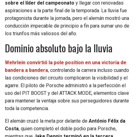
sobre el líder del campeonato
y llegar con renovadas
aspiraciones a la parte final de la temporada. La lluvia fue
SEAHAWKS
PELICANS
protagonista durante la jornada, pero el alemán mostró una
conducción impecable de principio a fin para sumar uno de
BEARS
SPURS
los triunfos más valiosos del año.
Dominio absoluto bajo la lluvia
LIONS
NUGGETS
PACKERS
TIMBERWOLVES
Wehrlein convirtió la pole position en una victoria de
bandera a bandera
, controlando la carrera incluso cuando
VIKINGS
THUNDER
las condiciones del circuito complicaron la visibilidad y el
agarre. El piloto de Porsche administró a la perfección el
FALCONS
TRAIL BLAZERS
uso del PIT BOOST y del ATTACK MODE, elementos clave
para mantener la ventaja sobre sus perseguidores durante
PANTHERS
JAZZ
toda la competencia.
El alemán cruzó la meta por delante de
António Félix da
SAINTS
Costa
, quien completó el doble podio para Porsche,
mientras que
Jake Dennis terminó en la tercera