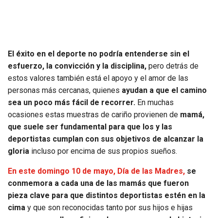
SEAHAWKS
PELICANS
BEARS
SPURS
El éxito en el deporte no podría entenderse sin el
esfuerzo, la convicción y la disciplina,
pero detrás de
LIONS
NUGGETS
estos valores también está el apoyo y el amor de las
personas más cercanas, quienes
ayudan a que el camino
PACKERS
TIMBERWOLVES
sea un poco más fácil de recorrer.
En muchas
ocasiones estas muestras de cariño provienen de
mamá,
VIKINGS
THUNDER
que suele ser fundamental para que los y las
deportistas cumplan con sus objetivos de alcanzar la
FALCONS
TRAIL BLAZERS
gloria
incluso por encima de sus propios sueños.
PANTHERS
JAZZ
En este domingo 10 de mayo, Día de las Madres,
se
conmemora a cada una de las mamás que fueron
pieza clave para que distintos deportistas estén en la
SAINTS
cima
y que son reconocidas tanto por sus hijos e hijas