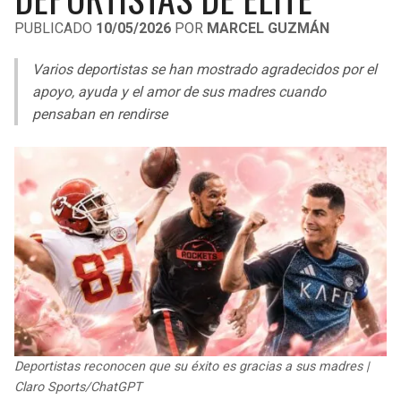
LIGA DE EXPANSIÓN MX
UEFA EUROPA LEAGUE
PUBLICADO
10/05/2026
POR
MARCEL GUZMÁN
RAIDERS
CAVALIERS
LEAGUES CUP
UEFA CONFERENCE LEAGUE
Varios deportistas se han mostrado agradecidos por el
MLS
apoyo, ayuda y el amor de sus madres cuando
CHARGERS
PISTONS
pensaban en rendirse
COPA LIBERTADORES
RAVENS
PACERS
COPA SUDAMERICANA
BENGALS
BUCKS
LIGA BETPLAY
BROWNS
HAWKS
OTRAS LIGAS
STEELERS
HORNETS
TEXANS
HEAT
Deportistas reconocen que su éxito es gracias a sus madres |
COLTS
MAGIC
Claro Sports/ChatGPT