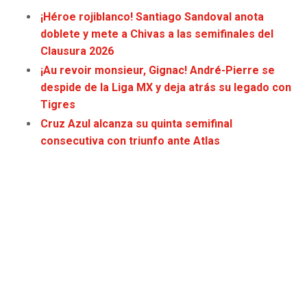
JAGUARS
WIZARDS
¡Héroe rojiblanco! Santiago Sandoval anota
doblete y mete a Chivas a las semifinales del
TITANS
WARRIORS
Clausura 2026
¡Au revoir monsieur, Gignac! André-Pierre se
COWBOYS
CLIPPERS
despide de la Liga MX y deja atrás su legado con
Tigres
GIANTS
LAKERS
Cruz Azul alcanza su quinta semifinal
consecutiva con triunfo ante Atlas
EAGLES
SUNS
COMMANDERS
KINGS
CARDINALS
MAVERICKS
RAMS
ROCKETS
49ERS
GRIZZLIES