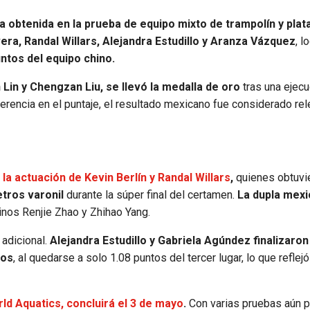
ta obtenida en la prueba de equipo mixto de trampolín y pla
ra, Randal Willars, Alejandra Estudillo y Aranza Vázquez
, l
ntos del equipo chino.
 Lin y Chengzan Liu, se llevó la medalla de oro
tras una ejecu
ferencia en el puntaje, el resultado mexicano fue considerado re
a actuación de Kevin Berlín y Randal Willars
,
quienes obtuvie
tros varonil
durante la súper final del certamen.
La dupla mex
hinos Renjie Zhao y Zhihao Yang.
adicional.
Alejandra Estudillo y Gabriela Agúndez finalizaron
ros
, al quedarse a solo 1.08 puntos del tercer lugar, lo que reflejó
d Aquatics, concluirá el 3 de mayo
.
Con varias pruebas aún p