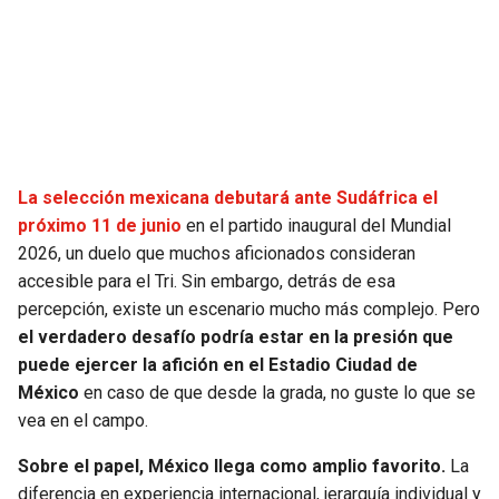
SEAHAWKS
PELICANS
BEARS
SPURS
LIONS
NUGGETS
La selección mexicana debutará ante Sudáfrica el
PACKERS
TIMBERWOLVES
próximo 11 de junio
en el partido inaugural del Mundial
2026, un duelo que muchos aficionados consideran
VIKINGS
THUNDER
accesible para el Tri. Sin embargo, detrás de esa
percepción, existe un escenario mucho más complejo. Pero
FALCONS
TRAIL BLAZERS
el verdadero desafío podría estar en la presión que
puede ejercer la afición en el Estadio Ciudad de
PANTHERS
JAZZ
México
en caso de que desde la grada, no guste lo que se
vea en el campo.
SAINTS
Sobre el papel, México llega como amplio favorito.
La
diferencia en experiencia internacional, jerarquía individual y