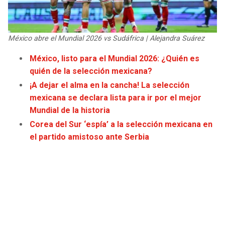
JAGUARS
WIZARDS
TITANS
WARRIORS
México abre el Mundial 2026 vs Sudáfrica | Alejandra Suárez
México, listo para el Mundial 2026: ¿Quién es
COWBOYS
CLIPPERS
quién de la selección mexicana?
¡A dejar el alma en la cancha! La selección
GIANTS
LAKERS
mexicana se declara lista para ir por el mejor
Mundial de la historia
EAGLES
SUNS
Corea del Sur ‘espía’ a la selección mexicana en
el partido amistoso ante Serbia
COMMANDERS
KINGS
CARDINALS
MAVERICKS
RAMS
ROCKETS
49ERS
GRIZZLIES