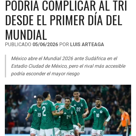
PODRÍA COMPLICAR AL TRI
LIGA DE EXPANSIÓN MX
UEFA EUROPA LEAGUE
DESDE EL PRIMER DÍA DEL
RAIDERS
CAVALIERS
LEAGUES CUP
UEFA CONFERENCE LEAGUE
MUNDIAL
MLS
CHARGERS
PISTONS
PUBLICADO
05/06/2026
POR
LUIS ARTEAGA
COPA LIBERTADORES
RAVENS
PACERS
México abre el Mundial 2026 ante Sudáfrica en el
COPA SUDAMERICANA
BENGALS
BUCKS
Estadio Ciudad de México, pero el rival más accesible
LIGA BETPLAY
podría esconder el mayor riesgo
BROWNS
HAWKS
OTRAS LIGAS
STEELERS
HORNETS
TEXANS
HEAT
COLTS
MAGIC