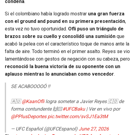
condena
.
Si el colombiano había logrado mostrar
una gran fuerza
con el ground and pound en su primera presentación
,
esta vez no tuvo oportunidad.
Ofli puso un triángulo de
brazos sobre su cuello y consolidó una sumisión
que
acabó la pelea con el característico toque de manos ante la
falta de aire. Todo terminó en el primer asalto. Reyes se vio
lamentándose con gestos de negación con su cabeza, pero
reconoció la buena victoria de su oponente con un
aplauso mientras lo anunciaban como vencedor
.
SE ACABOOOOÓ ‼️
🇦🇺
@KaanOfli
logra someter a Javier Reyes 🇨🇴 de
forma contundente 🙌🏻
#UFCBaku
| Ver en vivo por
@PPlusDeportes
pic.twitter.com/svSJ1Ea3tM
— UFC Español (@UFCEspanol)
June 27, 2026