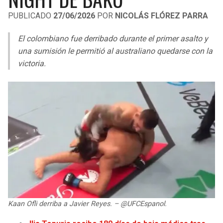
LIGA DE EXPANSIÓN MX
UEFA EUROPA LEAGUE
PUBLICADO
27/06/2026
POR
NICOLÁS FLÓREZ PARRA
RAIDERS
CAVALIERS
LEAGUES CUP
UEFA CONFERENCE LEAGUE
El colombiano fue derribado durante el primer asalto y
MLS
una sumisión le permitió al australiano quedarse con la
CHARGERS
PISTONS
victoria.
COPA LIBERTADORES
RAVENS
PACERS
COPA SUDAMERICANA
BENGALS
BUCKS
LIGA BETPLAY
BROWNS
HAWKS
OTRAS LIGAS
STEELERS
HORNETS
TEXANS
HEAT
Kaan Ofli derriba a Javier Reyes. – @UFCEspanol.
COLTS
MAGIC