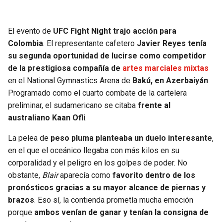
SEAHAWKS
PELICANS
El evento de
UFC Fight Night trajo acción para
Colombia
. El representante cafetero
Javier Reyes tenía
BEARS
SPURS
su segunda oportunidad de lucirse como competidor
de la prestigiosa compañía de
artes marciales mixtas
LIONS
NUGGETS
en el National Gymnastics Arena de
Bakú, en Azerbaiyán
.
Programado como el cuarto combate de la cartelera
PACKERS
TIMBERWOLVES
preliminar, el sudamericano se citaba
frente al
australiano Kaan Ofli
.
VIKINGS
THUNDER
La pelea de
peso pluma planteaba un duelo interesante
,
FALCONS
TRAIL BLAZERS
en el que el oceánico llegaba con más kilos en su
corporalidad y el peligro en los golpes de poder. No
PANTHERS
JAZZ
obstante,
Blair
aparecía como
favorito dentro de los
pronósticos gracias a su mayor alcance de piernas y
SAINTS
brazos
. Eso sí, la contienda prometía mucha emoción
porque
ambos venían de ganar y tenían la consigna de