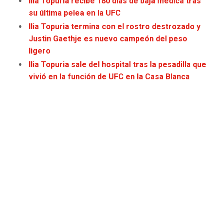
Ilia Topuria recibe 180 días de baja médica tras
JAGUARS
WIZARDS
su última pelea en la UFC
Ilia Topuria termina con el rostro destrozado y
TITANS
WARRIORS
Justin Gaethje es nuevo campeón del peso
ligero
COWBOYS
CLIPPERS
Ilia Topuria sale del hospital tras la pesadilla que
vivió en la función de UFC en la Casa Blanca
GIANTS
LAKERS
EAGLES
SUNS
COMMANDERS
KINGS
CARDINALS
MAVERICKS
RAMS
ROCKETS
49ERS
GRIZZLIES