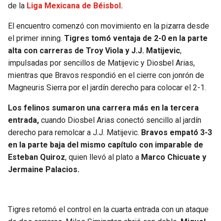
de la
Liga Mexicana de Béisbol.
SEAHAWKS
PELICANS
El encuentro comenzó con movimiento en la pizarra desde
el primer inning.
Tigres tomó ventaja de 2-0 en la parte
BEARS
SPURS
alta con carreras de Troy Viola y J.J. Matijevic
,
impulsadas por sencillos de Matijevic y Diosbel Arias,
LIONS
NUGGETS
mientras que Bravos respondió en el cierre con jonrón de
Magneuris Sierra por el jardín derecho para colocar el 2-1.
PACKERS
TIMBERWOLVES
Los felinos sumaron una carrera más en la tercera
entrada,
cuando Diosbel Arias conectó sencillo al jardín
VIKINGS
THUNDER
derecho para remolcar a J.J. Matijevic.
Bravos empató 3-3
en la parte baja del mismo capítulo con imparable de
FALCONS
TRAIL BLAZERS
Esteban Quiroz
, quien llevó al plato a
Marco Chicuate y
Jermaine Palacios.
PANTHERS
JAZZ
SAINTS
Tigres retomó el control en la cuarta entrada con un ataque