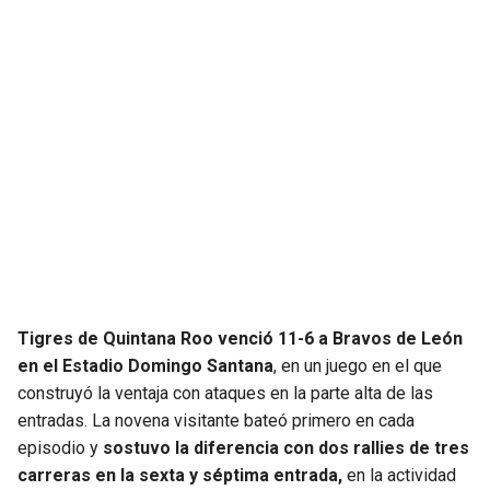
JAGUARS
WIZARDS
TITANS
WARRIORS
COWBOYS
CLIPPERS
GIANTS
LAKERS
EAGLES
SUNS
COMMANDERS
KINGS
Tigres de Quintana Roo venció 11-6 a Bravos de León
CARDINALS
MAVERICKS
en el Estadio Domingo Santana
, en un juego en el que
construyó la ventaja con ataques en la parte alta de las
RAMS
ROCKETS
entradas. La novena visitante bateó primero en cada
episodio y
sostuvo la diferencia con dos rallies de tres
carreras en la sexta y séptima entrada,
en la actividad
49ERS
GRIZZLIES