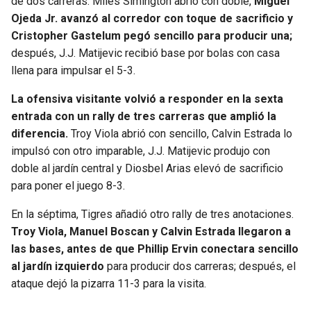
de dos carreras. Miles Simington abrió con doble,
Miguel
BUCCANEERS
Ojeda Jr. avanzó al corredor con toque de sacrificio y
Cristopher Gastelum pegó sencillo para producir una;
después, J.J. Matijevic recibió base por bolas con casa
llena para impulsar el 5-3.
La ofensiva visitante volvió a responder en la sexta
entrada con un rally de tres carreras que amplió la
diferencia.
Troy Viola abrió con sencillo, Calvin Estrada lo
impulsó con otro imparable, J.J. Matijevic produjo con
doble al jardín central y Diosbel Arias elevó de sacrificio
para poner el juego 8-3.
En la séptima, Tigres añadió otro rally de tres anotaciones.
Troy Viola, Manuel Boscan y Calvin Estrada llegaron a
las bases, antes de que Phillip Ervin conectara sencillo
al jardín izquierdo
para producir dos carreras; después, el
ataque dejó la pizarra 11-3 para la visita.