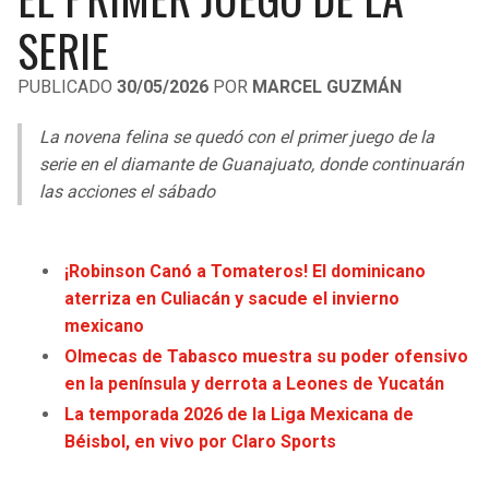
LIGA DE EXPANSIÓN MX
UEFA EUROPA LEAGUE
SERIE
RAIDERS
CAVALIERS
LEAGUES CUP
UEFA CONFERENCE LEAGUE
PUBLICADO
30/05/2026
POR
MARCEL GUZMÁN
MLS
CHARGERS
PISTONS
La novena felina se quedó con el primer juego de la
COPA LIBERTADORES
serie en el diamante de Guanajuato, donde continuarán
RAVENS
PACERS
las acciones el sábado
COPA SUDAMERICANA
BENGALS
BUCKS
LIGA BETPLAY
¡Robinson Canó a Tomateros! El dominicano
BROWNS
HAWKS
aterriza en Culiacán y sacude el invierno
OTRAS LIGAS
mexicano
STEELERS
HORNETS
Olmecas de Tabasco muestra su poder ofensivo
en la península y derrota a Leones de Yucatán
TEXANS
HEAT
La temporada 2026 de la Liga Mexicana de
Béisbol, en vivo por Claro Sports
COLTS
MAGIC