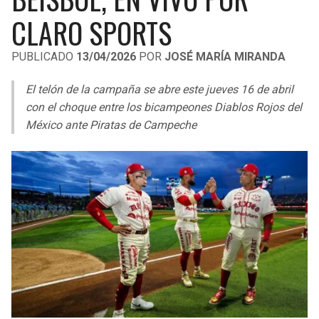
LIGA DE EXPANSIÓN MX
UEFA EUROPA LEAGUE
CLARO SPORTS
RAIDERS
CAVALIERS
LEAGUES CUP
UEFA CONFERENCE LEAGUE
PUBLICADO
13/04/2026
POR
JOSÉ MARÍA MIRANDA
MLS
CHARGERS
PISTONS
El telón de la campaña se abre este jueves 16 de abril
COPA LIBERTADORES
con el choque entre los bicampeones Diablos Rojos del
RAVENS
PACERS
México ante Piratas de Campeche
COPA SUDAMERICANA
BENGALS
BUCKS
LIGA BETPLAY
BROWNS
HAWKS
OTRAS LIGAS
STEELERS
HORNETS
TEXANS
HEAT
COLTS
MAGIC