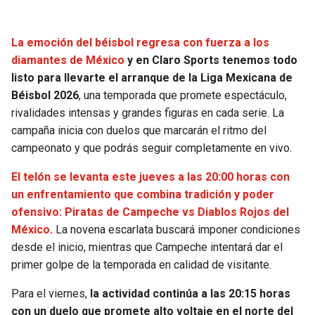
SEAHAWKS
PELICANS
La emoción del béisbol regresa con fuerza a los
diamantes de México
y en Claro Sports tenemos todo
BEARS
SPURS
listo para llevarte el arranque de la Liga Mexicana de
Béisbol 2026
, una temporada que promete espectáculo,
LIONS
NUGGETS
rivalidades intensas y grandes figuras en cada serie. La
campaña inicia con duelos que marcarán el ritmo del
PACKERS
TIMBERWOLVES
campeonato y que podrás seguir completamente en vivo.
VIKINGS
THUNDER
El telón se levanta este jueves a las 20:00 horas con
un enfrentamiento que combina tradición y poder
FALCONS
TRAIL BLAZERS
ofensivo: Piratas de Campeche vs Diablos Rojos del
México.
La novena escarlata buscará imponer condiciones
PANTHERS
JAZZ
desde el inicio, mientras que Campeche intentará dar el
primer golpe de la temporada en calidad de visitante.
SAINTS
Para el viernes,
la actividad continúa a las 20:15 horas
con un duelo que promete alto voltaje en el norte del