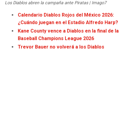
Los Diablos abren la campaña ante Piratas | Imago7
JAGUARS
WIZARDS
Calendario Diablos Rojos del México 2026:
TITANS
WARRIORS
¿Cuándo juegan en el Estadio Alfredo Harp?
Kane County vence a Diablos en la final de la
COWBOYS
CLIPPERS
Baseball Champions League 2026
Trevor Bauer no volverá a los Diablos
GIANTS
LAKERS
EAGLES
SUNS
COMMANDERS
KINGS
CARDINALS
MAVERICKS
RAMS
ROCKETS
49ERS
GRIZZLIES