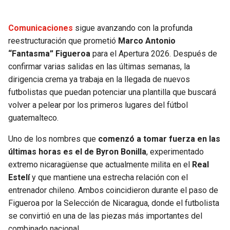
SEAHAWKS
PELICANS
Comunicaciones
sigue avanzando con la profunda
reestructuración que prometió
Marco Antonio
BEARS
SPURS
“Fantasma” Figueroa
para el Apertura 2026. Después de
confirmar varias salidas en las últimas semanas, la
LIONS
NUGGETS
dirigencia crema ya trabaja en la llegada de nuevos
futbolistas que puedan potenciar una plantilla que buscará
PACKERS
TIMBERWOLVES
volver a pelear por los primeros lugares del fútbol
guatemalteco.
VIKINGS
THUNDER
Uno de los nombres que
comenzó a tomar fuerza en las
últimas horas es el de
Byron Bonilla
, experimentado
FALCONS
TRAIL BLAZERS
extremo nicaragüense que actualmente milita en el
Real
Estelí
y que mantiene una estrecha relación con el
PANTHERS
JAZZ
entrenador chileno. Ambos coincidieron durante el paso de
Figueroa por la Selección de Nicaragua, donde el futbolista
SAINTS
se convirtió en una de las piezas más importantes del
combinado nacional.