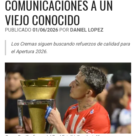
COMUNICACIONES A UN
LIGA DE EXPANSIÓN MX
UEFA EUROPA LEAGUE
VIEJO CONOCIDO
RAIDERS
CAVALIERS
LEAGUES CUP
UEFA CONFERENCE LEAGUE
PUBLICADO
01/06/2026
POR
DANIEL LOPEZ
MLS
CHARGERS
PISTONS
Los Cremas siguen buscando refuerzos de calidad para
COPA LIBERTADORES
RAVENS
PACERS
el Apertura 2026.
COPA SUDAMERICANA
BENGALS
BUCKS
LIGA BETPLAY
BROWNS
HAWKS
OTRAS LIGAS
STEELERS
HORNETS
TEXANS
HEAT
COLTS
MAGIC