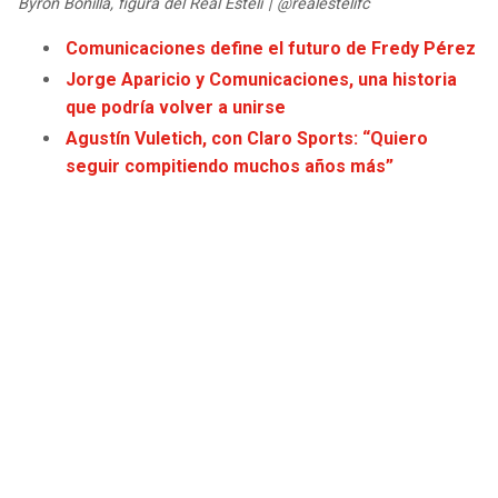
Byron Bonilla, figura del Real Estelí | @realestelifc
JAGUARS
WIZARDS
Comunicaciones define el futuro de Fredy Pérez
TITANS
WARRIORS
Jorge Aparicio y Comunicaciones, una historia
que podría volver a unirse
COWBOYS
CLIPPERS
Agustín Vuletich, con Claro Sports: “Quiero
seguir compitiendo muchos años más”
GIANTS
LAKERS
EAGLES
SUNS
COMMANDERS
KINGS
CARDINALS
MAVERICKS
RAMS
ROCKETS
49ERS
GRIZZLIES