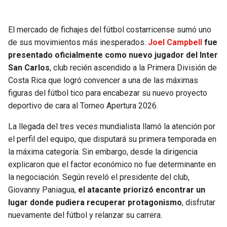
SEAHAWKS
PELICANS
El mercado de fichajes del fútbol costarricense sumó uno
de sus movimientos más inesperados.
Joel Campbell
fue
BEARS
SPURS
presentado oficialmente como nuevo jugador del Inter
San Carlos
, club recién ascendido a la Primera División de
LIONS
NUGGETS
Costa Rica que logró convencer a una de las máximas
figuras del fútbol tico para encabezar su nuevo proyecto
PACKERS
TIMBERWOLVES
deportivo de cara al Torneo Apertura 2026.
VIKINGS
THUNDER
La llegada del tres veces mundialista llamó la atención por
el perfil del equipo, que disputará su primera temporada en
FALCONS
TRAIL BLAZERS
la máxima categoría. Sin embargo, desde la dirigencia
explicaron que el factor económico no fue determinante en
la negociación. Según reveló el presidente del club,
PANTHERS
JAZZ
Giovanny Paniagua,
el atacante priorizó encontrar un
lugar donde pudiera recuperar protagonismo
, disfrutar
SAINTS
nuevamente del fútbol y relanzar su carrera.