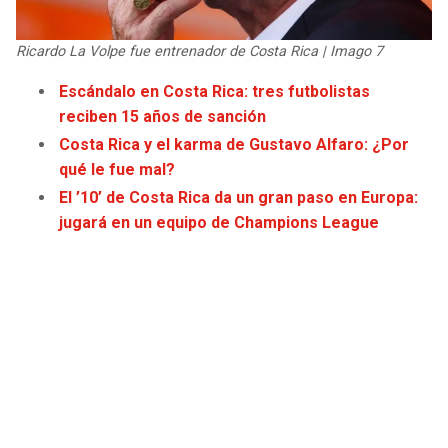
JAGUARS
WIZARDS
Ricardo La Volpe fue entrenador de Costa Rica | Imago 7
TITANS
WARRIORS
Escándalo en Costa Rica: tres futbolistas
reciben 15 años de sanción
COWBOYS
CLIPPERS
Costa Rica y el karma de Gustavo Alfaro: ¿Por
qué le fue mal?
GIANTS
LAKERS
El ’10’ de Costa Rica da un gran paso en Europa:
jugará en un equipo de Champions League
EAGLES
SUNS
COMMANDERS
KINGS
CARDINALS
MAVERICKS
RAMS
ROCKETS
49ERS
GRIZZLIES