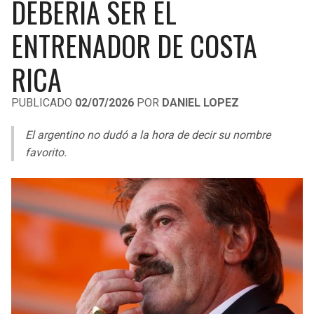
DEBERÍA SER EL
LIGA DE EXPANSIÓN MX
UEFA EUROPA LEAGUE
ENTRENADOR DE COSTA
RAIDERS
CAVALIERS
LEAGUES CUP
UEFA CONFERENCE LEAGUE
RICA
MLS
CHARGERS
PISTONS
PUBLICADO
02/07/2026
POR
DANIEL LOPEZ
COPA LIBERTADORES
RAVENS
PACERS
El argentino no dudó a la hora de decir su nombre
COPA SUDAMERICANA
BENGALS
BUCKS
favorito.
LIGA BETPLAY
BROWNS
HAWKS
OTRAS LIGAS
STEELERS
HORNETS
TEXANS
HEAT
COLTS
MAGIC