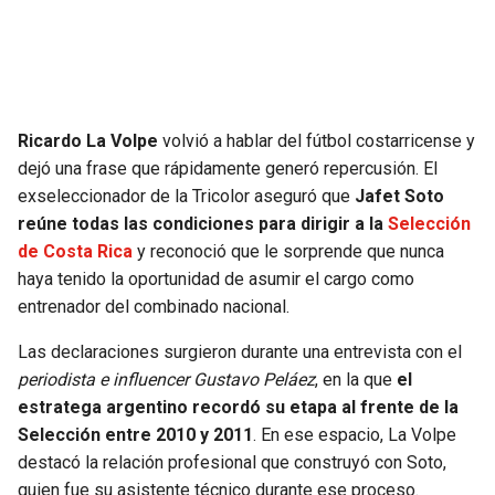
SEAHAWKS
PELICANS
BEARS
SPURS
Ricardo La Volpe
volvió a hablar del fútbol costarricense y
LIONS
NUGGETS
dejó una frase que rápidamente generó repercusión. El
exseleccionador de la Tricolor aseguró que
Jafet Soto
PACKERS
TIMBERWOLVES
reúne todas las condiciones para dirigir a la
Selección
de Costa Rica
y reconoció que le sorprende que nunca
VIKINGS
THUNDER
haya tenido la oportunidad de asumir el cargo como
entrenador del combinado nacional.
FALCONS
TRAIL BLAZERS
Las declaraciones surgieron durante una entrevista con el
periodista e influencer Gustavo Peláez
, en la que
el
PANTHERS
JAZZ
estratega argentino recordó su etapa al frente de la
Selección entre 2010 y 2011
. En ese espacio, La Volpe
SAINTS
destacó la relación profesional que construyó con Soto,
quien fue su asistente técnico durante ese proceso.