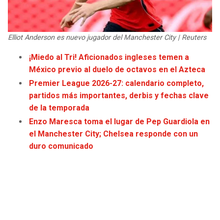
JAGUARS
WIZARDS
TITANS
WARRIORS
Elliot Anderson es nuevo jugador del Manchester City | Reuters
¡Miedo al Tri! Aficionados ingleses temen a
COWBOYS
CLIPPERS
México previo al duelo de octavos en el Azteca
Premier League 2026-27: calendario completo,
GIANTS
LAKERS
partidos más importantes, derbis y fechas clave
de la temporada
EAGLES
SUNS
Enzo Maresca toma el lugar de Pep Guardiola en
el Manchester City; Chelsea responde con un
COMMANDERS
KINGS
duro comunicado
CARDINALS
MAVERICKS
RAMS
ROCKETS
49ERS
GRIZZLIES