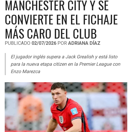
MANCHESTER CITY Y SE
LIGA DE EXPANSIÓN MX
UEFA EUROPA LEAGUE
CONVIERTE EN EL FICHAJE
RAIDERS
CAVALIERS
LEAGUES CUP
UEFA CONFERENCE LEAGUE
MÁS CARO DEL CLUB
MLS
CHARGERS
PISTONS
PUBLICADO
02/07/2026
POR
ADRIANA DÍAZ
COPA LIBERTADORES
RAVENS
PACERS
El jugador inglés supera a Jack Grealish y está listo
COPA SUDAMERICANA
BENGALS
BUCKS
para la nueva etapa citizen en la Premier League con
LIGA BETPLAY
Enzo Marezca
BROWNS
HAWKS
OTRAS LIGAS
STEELERS
HORNETS
TEXANS
HEAT
COLTS
MAGIC