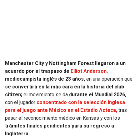
SEAHAWKS
PELICANS
BEARS
SPURS
LIONS
NUGGETS
PACKERS
TIMBERWOLVES
Manchester City y Nottingham Forest llegaron a un
acuerdo por el traspaso de
Elliot Anderson,
VIKINGS
THUNDER
mediocampista inglés de 23 años,
en una operación que
se convertirá en la más cara en la historia del club
FALCONS
TRAIL BLAZERS
citizen;
el movimiento se da
durante el Mundial 2026,
con el jugador
concentrado con la selección inglesa
PANTHERS
JAZZ
para el juego ante México en el Estadio Azteca,
tras
pasar el reconocimiento médico en Kansas y con los
trámites finales pendientes para su regreso a
SAINTS
Inglaterra.