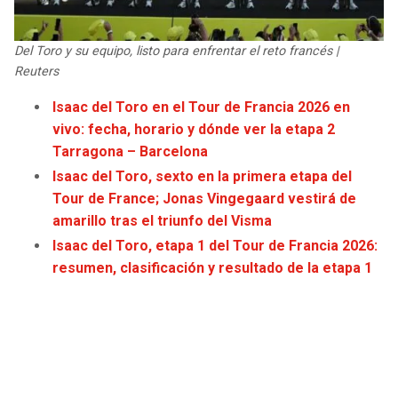
JAGUARS
WIZARDS
Del Toro y su equipo, listo para enfrentar el reto francés |
TITANS
WARRIORS
Reuters
Isaac del Toro en el Tour de Francia 2026 en
COWBOYS
CLIPPERS
vivo: fecha, horario y dónde ver la etapa 2
Tarragona – Barcelona
GIANTS
LAKERS
Isaac del Toro, sexto en la primera etapa del
Tour de France; Jonas Vingegaard vestirá de
EAGLES
SUNS
amarillo tras el triunfo del Visma
Isaac del Toro, etapa 1 del Tour de Francia 2026:
COMMANDERS
KINGS
resumen, clasificación y resultado de la etapa 1
CARDINALS
MAVERICKS
RAMS
ROCKETS
49ERS
GRIZZLIES