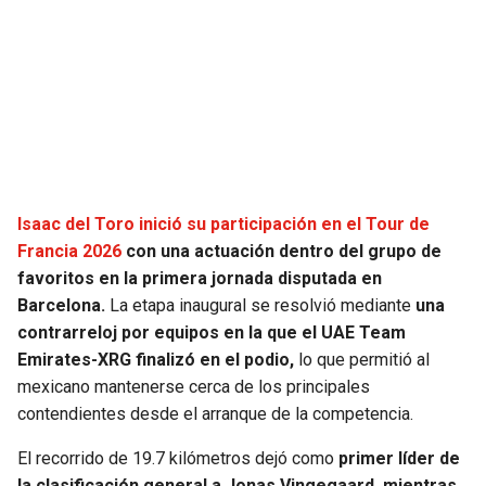
SEAHAWKS
PELICANS
BEARS
SPURS
LIONS
NUGGETS
PACKERS
TIMBERWOLVES
Isaac del Toro inició su participación en el Tour de
Francia 2026
con una actuación dentro del grupo de
VIKINGS
THUNDER
favoritos en la primera jornada disputada en
Barcelona.
La etapa inaugural se resolvió mediante
una
FALCONS
TRAIL BLAZERS
contrarreloj por equipos en la que el UAE Team
Emirates-XRG finalizó en el podio,
lo que permitió al
PANTHERS
JAZZ
mexicano mantenerse cerca de los principales
contendientes desde el arranque de la competencia.
SAINTS
El recorrido de 19.7 kilómetros dejó como
primer líder de
la clasificación general a Jonas Vingegaard, mientras