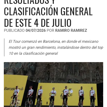
LIGA DE EXPANSIÓN MX
UEFA EUROPA LEAGUE
CLASIFICACIÓN GENERAL
RAIDERS
CAVALIERS
LEAGUES CUP
UEFA CONFERENCE LEAGUE
DE ESTE 4 DE JULIO
MLS
CHARGERS
PISTONS
PUBLICADO
04/07/2026
POR
RAMIRO RAMIREZ
COPA LIBERTADORES
RAVENS
PACERS
El Tour comenzó en Barcelona, en donde el mexicano
COPA SUDAMERICANA
mostró un gran rendimiento, instalándose dentro del top
BENGALS
BUCKS
10 en la clasificación general
LIGA BETPLAY
BROWNS
HAWKS
OTRAS LIGAS
STEELERS
HORNETS
TEXANS
HEAT
COLTS
MAGIC