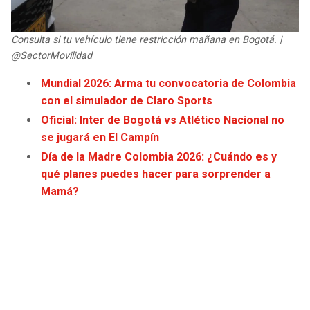
JAGUARS
WIZARDS
Consulta si tu vehículo tiene restricción mañana en Bogotá. |
TITANS
WARRIORS
@SectorMovilidad
Mundial 2026: Arma tu convocatoria de Colombia
COWBOYS
CLIPPERS
con el simulador de Claro Sports
Oficial: Inter de Bogotá vs Atlético Nacional no
GIANTS
LAKERS
se jugará en El Campín
Día de la Madre Colombia 2026: ¿Cuándo es y
EAGLES
SUNS
qué planes puedes hacer para sorprender a
Mamá?
COMMANDERS
KINGS
CARDINALS
MAVERICKS
RAMS
ROCKETS
49ERS
GRIZZLIES