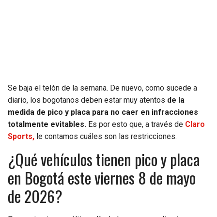
SEAHAWKS
PELICANS
BEARS
SPURS
LIONS
NUGGETS
Se baja el telón de la semana. De nuevo, como sucede a
PACKERS
TIMBERWOLVES
diario, los bogotanos deben estar muy atentos
de la
medida de pico y placa para no caer en infracciones
VIKINGS
THUNDER
totalmente evitables.
Es por esto que, a través de
Claro
Sports,
le contamos cuáles son las restricciones.
FALCONS
TRAIL BLAZERS
¿Qué vehículos tienen pico y placa
PANTHERS
JAZZ
en Bogotá este viernes 8 de mayo
de 2026?
SAINTS