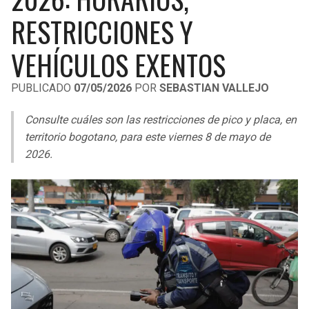
LIGA DE EXPANSIÓN MX
UEFA EUROPA LEAGUE
RESTRICCIONES Y
RAIDERS
CAVALIERS
LEAGUES CUP
UEFA CONFERENCE LEAGUE
VEHÍCULOS EXENTOS
MLS
CHARGERS
PISTONS
PUBLICADO
07/05/2026
POR
SEBASTIAN VALLEJO
COPA LIBERTADORES
RAVENS
PACERS
Consulte cuáles son las restricciones de pico y placa, en
COPA SUDAMERICANA
territorio bogotano, para este viernes 8 de mayo de
BENGALS
BUCKS
2026.
LIGA BETPLAY
BROWNS
HAWKS
OTRAS LIGAS
STEELERS
HORNETS
TEXANS
HEAT
COLTS
MAGIC