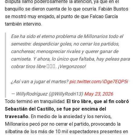
disputa llamó poderosamente la atención, ya que en el
banquillo se dieron cuenta de lo que ocurría. Fabián Bustos
se mostró muy enojado, al punto de que Falcao García
también intervino.
Ese ha sido el eterno problema de Millonarios todo el
semestre: desperdiciar goles, no cerrar los partidos,
cancherear, menospreciar rivales y querer ganar de
camiseta. Y ahora, lo único que faltaba, hay peleas para
cobrar tiros libre 🤦🏻‍♂️. ¡Vergonzoso!
¿Así van a jugar el martes?
pic.twitter.com/iDge7EQP5i
— WillyRodríguez (@WillyRodri13)
May 23, 2026
Todo terminó en tranquilidad.
El tiro libre, que al fin cobró
Sebastián del Castillo, se fue por encima del
travesaño.
En medio de la ansiedad y los nervios,
Millonarios pecó por no cerrar el partido, provocando la
silbatina de los más de 10 mil espectadores presentes en