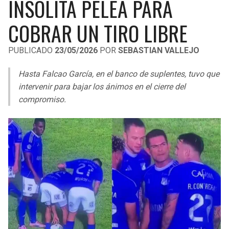
INSÓLITA PELEA PARA
LIGA DE EXPANSIÓN MX
UEFA EUROPA LEAGUE
COBRAR UN TIRO LIBRE
RAIDERS
CAVALIERS
LEAGUES CUP
UEFA CONFERENCE LEAGUE
PUBLICADO
23/05/2026
POR
SEBASTIAN VALLEJO
MLS
CHARGERS
PISTONS
Hasta Falcao García, en el banco de suplentes, tuvo que
COPA LIBERTADORES
RAVENS
PACERS
intervenir para bajar los ánimos en el cierre del
COPA SUDAMERICANA
compromiso.
BENGALS
BUCKS
LIGA BETPLAY
BROWNS
HAWKS
OTRAS LIGAS
STEELERS
HORNETS
TEXANS
HEAT
COLTS
MAGIC