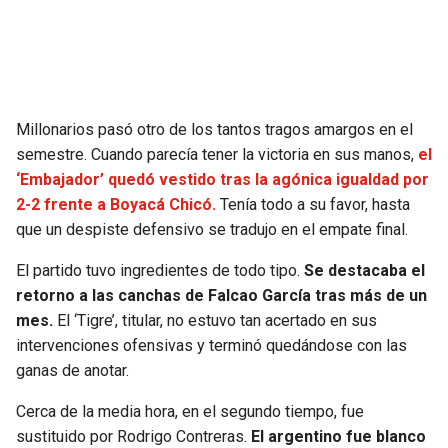
SEAHAWKS
PELICANS
BEARS
SPURS
Millonarios pasó otro de los tantos tragos amargos en el
LIONS
NUGGETS
semestre. Cuando parecía tener la victoria en sus manos,
el
‘Embajador’ quedó vestido tras la agónica igualdad por
PACKERS
TIMBERWOLVES
2-2 frente a Boyacá Chicó.
Tenía todo a su favor, hasta
que un despiste defensivo se tradujo en el empate final.
VIKINGS
THUNDER
El partido tuvo ingredientes de todo tipo.
Se destacaba el
retorno a las canchas de Falcao García tras más de un
FALCONS
TRAIL BLAZERS
mes.
El ‘Tigre’, titular, no estuvo tan acertado en sus
intervenciones ofensivas y terminó quedándose con las
PANTHERS
JAZZ
ganas de anotar.
SAINTS
Cerca de la media hora, en el segundo tiempo, fue
sustituido por Rodrigo Contreras.
El argentino fue blanco