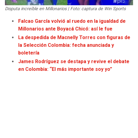
JAGUARS
WIZARDS
Disputa increíble en Millonarios | Foto: captura de Win Sports
Falcao García volvió al ruedo en la igualdad de
TITANS
WARRIORS
Millonarios ante Boyacá Chicó: así le fue
La despedida de Macnelly Torres con figuras de
COWBOYS
CLIPPERS
la Selección Colombia: fecha anunciada y
boletería
GIANTS
LAKERS
James Rodríguez se destapa y revive el debate
en Colombia: “El más importante soy yo”
EAGLES
SUNS
COMMANDERS
KINGS
CARDINALS
MAVERICKS
RAMS
ROCKETS
49ERS
GRIZZLIES