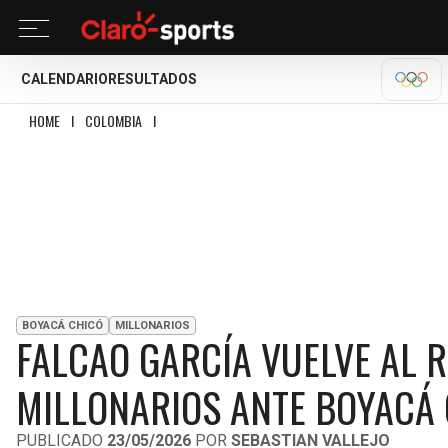
CALENDARIO
RESULTADOS
OLÍM
HOME
I
COLOMBIA
I
FALCAO GARCÍA VUELVE AL RUEDO EN LA IGUALDAD DE 
BOYACÁ CHICÓ
MILLONARIOS
FALCAO GARCÍA VUELVE AL 
MILLONARIOS ANTE BOYACÁ C
PUBLICADO
23/05/2026
POR
SEBASTIAN VALLEJO