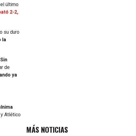
 el último
ató 2-2,
do su duro
 la
.
Sin
r de
ando ya
mínima
y Atlético
MÁS NOTICIAS