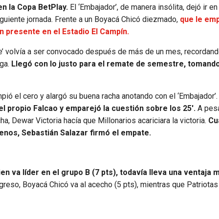
en la Copa BetPlay.
El ‘Embajador’, de manera insólita, dejó ir en
siguiente jornada. Frente a un Boyacá Chicó diezmado,
que le emp
ón presente en el Estadio El Campín.
Tigre’ volvía a ser convocado después de más de un mes, recordan
iga.
Llegó con lo justo para el remate de semestre, tomando
ó el cero y alargó su buena racha anotando con el ‘Embajador’
 propio Falcao y emparejó la cuestión sobre los 25′.
A pesa
a, Dewar Victoria hacía que Millonarios acariciara la victoria.
Cu
menos, Sebastián Salazar firmó el empate.
ien va líder en el grupo B (7 pts), todavía lleva una ventaja 
greso, Boyacá Chicó va al acecho (5 pts), mientras que Patriotas 