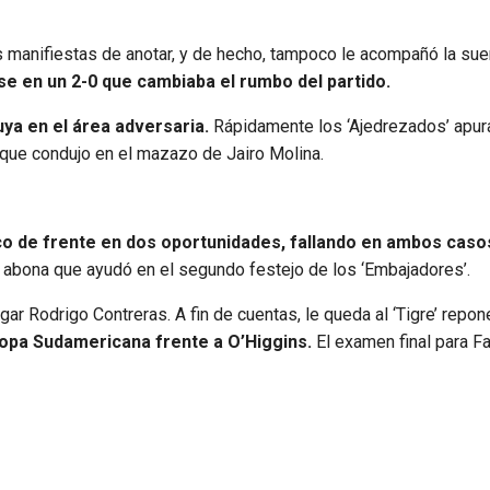
s manifiestas de anotar, y de hecho, tampoco le acompañó la suer
rse en un 2-0 que cambiaba el rumbo del partido.
uya en el área adversaria.
Rápidamente los ‘Ajedrezados’ apur
 que condujo en el mazazo de Jairo Molina.
co de frente en dos oportunidades, fallando en ambos caso
e abona que ayudó en el segundo festejo de los ‘Embajadores’.
r Rodrigo Contreras. A fin de cuentas, le queda al ‘Tigre’ repon
Copa Sudamericana frente a O’Higgins.
El examen final para F