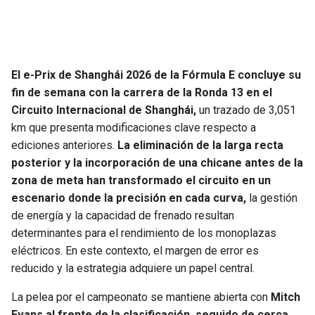
JAGUARS
WIZARDS
TITANS
WARRIORS
El e-Prix de Shanghái 2026 de la Fórmula E concluye su
COWBOYS
CLIPPERS
fin de semana con la carrera de la Ronda 13 en el
Circuito Internacional de Shanghái,
un trazado de 3,051
GIANTS
LAKERS
km que presenta modificaciones clave respecto a
ediciones anteriores.
La eliminación de la larga recta
EAGLES
SUNS
posterior y la incorporación de una chicane antes de la
zona de meta han transformado el circuito en un
COMMANDERS
KINGS
escenario donde la precisión en cada curva,
la gestión
de energía y la capacidad de frenado resultan
determinantes para el rendimiento de los monoplazas
CARDINALS
MAVERICKS
eléctricos. En este contexto, el margen de error es
reducido y la estrategia adquiere un papel central.
RAMS
ROCKETS
La pelea por el campeonato se mantiene abierta con
Mitch
49ERS
GRIZZLIES
Evans al frente de la clasificación, seguido de cerca