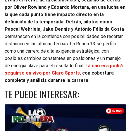
por Oliver Rowland y Edoardo Mortara, en una lucha en
SEAHAWKS
PELICANS
la que cada punto tiene impacto directo en la
definición de la temporada. Detrás, pilotos como
BEARS
SPURS
Pascal Wehrlein, Jake Dennis y António Félix da Costa
permanecen en la contienda con posibilidades de recortar
LIONS
NUGGETS
distancia en las últimas fechas. La Ronda 13 se perfila
como una carrera de alta exigencia estratégica, con
PACKERS
TIMBERWOLVES
posibles cambios constantes en posiciones y un manejo
de energía clave para el resultado final.
La carrera podrá
VIKINGS
THUNDER
seguirse en vivo por Claro Sports,
con cobertura
completa y análisis durante la carrera.
FALCONS
TRAIL BLAZERS
TE PUEDE INTERESAR:
PANTHERS
JAZZ
SAINTS