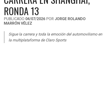
LIGA DE EXPANSIÓN MX
UEFA EUROPA LEAGUE
RONDA 13
RAIDERS
CAVALIERS
LEAGUES CUP
UEFA CONFERENCE LEAGUE
PUBLICADO
04/07/2026
POR
JORGE ROLANDO
MARRÓN VÉLEZ
MLS
CHARGERS
PISTONS
Sigue la carrera y toda la emoción del automovilismo en
COPA LIBERTADORES
RAVENS
PACERS
la multiplataforma de Claro Sports
COPA SUDAMERICANA
BENGALS
BUCKS
LIGA BETPLAY
BROWNS
HAWKS
OTRAS LIGAS
STEELERS
HORNETS
TEXANS
HEAT
COLTS
MAGIC