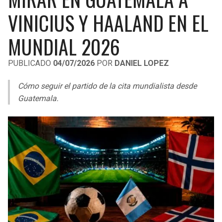
LIGA DE EXPANSIÓN MX
UEFA EUROPA LEAGUE
VINICIUS Y HAALAND EN EL
RAIDERS
CAVALIERS
LEAGUES CUP
UEFA CONFERENCE LEAGUE
MUNDIAL 2026
MLS
CHARGERS
PISTONS
PUBLICADO
04/07/2026
POR
DANIEL LOPEZ
COPA LIBERTADORES
RAVENS
PACERS
Cómo seguir el partido de la cita mundialista desde
COPA SUDAMERICANA
Guatemala.
BENGALS
BUCKS
LIGA BETPLAY
BROWNS
HAWKS
OTRAS LIGAS
STEELERS
HORNETS
TEXANS
HEAT
COLTS
MAGIC