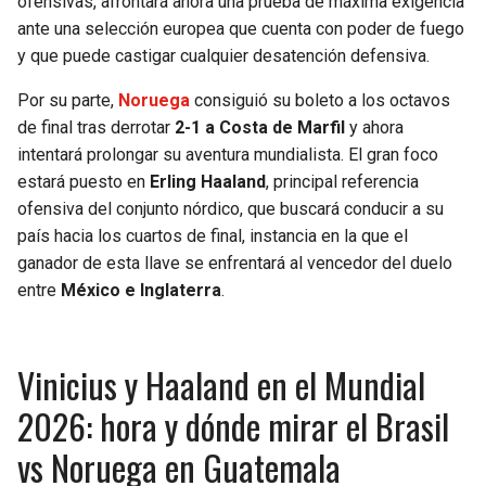
ofensivas, afrontará ahora una prueba de máxima exigencia
BUCCANEERS
ante una selección europea que cuenta con poder de fuego
y que puede castigar cualquier desatención defensiva.
Por su parte,
Noruega
consiguió su boleto a los octavos
de final tras derrotar
2-1 a Costa de Marfil
y ahora
intentará prolongar su aventura mundialista. El gran foco
estará puesto en
Erling Haaland
, principal referencia
ofensiva del conjunto nórdico, que buscará conducir a su
país hacia los cuartos de final, instancia en la que el
ganador de esta llave se enfrentará al vencedor del duelo
entre
México e Inglaterra
.
Vinicius y Haaland en el Mundial
2026: hora y dónde mirar el Brasil
vs Noruega en Guatemala