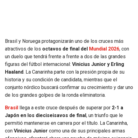
SEAHAWKS
PELICANS
BEARS
SPURS
Brasil y Noruega protagonizarán uno de los cruces más
LIONS
NUGGETS
atractivos de los
octavos de final del
Mundial 2026
, con
un duelo que tendrá frente a frente a dos de las grandes
PACKERS
TIMBERWOLVES
figuras del fútbol internacional:
Vinicius Junior y Erling
Haaland
. La Canarinha parte con la presión propia de su
VIKINGS
THUNDER
historia y su condición de candidata, mientras que el
conjunto nórdico buscará confirmar su crecimiento y dar uno
FALCONS
TRAIL BLAZERS
de los grandes golpes de la ronda eliminatoria.
Brasil
llega a este cruce después de superar por
2-1 a
PANTHERS
JAZZ
Japón en los dieciseisavos de final
, un triunfo que le
permitió mantenerse en carrera por el título. La Canarinha,
SAINTS
con
Vinicius Junior
como una de sus principales armas