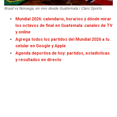
JAGUARS
WIZARDS
Brasil vs Noruega, en vivo desde Guatemala | Claro Sports
TITANS
WARRIORS
Mundial 2026: calendario, horarios y dónde mirar
los octavos de final en Guatemala: canales de TV
y online
COWBOYS
CLIPPERS
Agrega todos los partidos del Mundial 2026 a tu
GIANTS
LAKERS
celular en Google y Apple
Agenda deportiva de hoy: partidos, estadísticas
EAGLES
SUNS
y resultados en directo
COMMANDERS
KINGS
CARDINALS
MAVERICKS
RAMS
ROCKETS
49ERS
GRIZZLIES