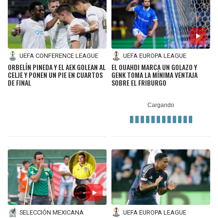
UEFA CONFERENCE LEAGUE
UEFA EUROPA LEAGUE
ORBELÍN PINEDA Y EL AEK GOLEAN AL
EL OUAHDI MARCA UN GOLAZO Y
CELJE Y PONEN UN PIE EN CUARTOS
GENK TOMA LA MÍNIMA VENTAJA
DE FINAL
SOBRE EL FRIBURGO
SELECCIÓN MEXICANA
UEFA EUROPA LEAGUE