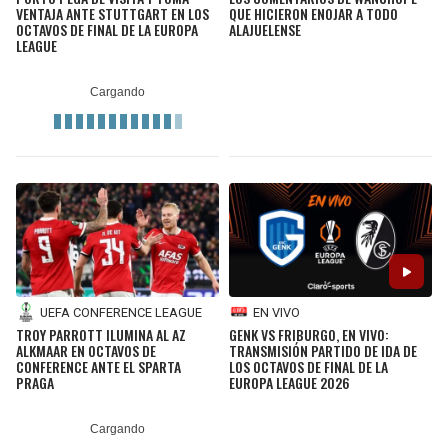
VENTAJA ANTE STUTTGART EN LOS
QUE HICIERON ENOJAR A TODO
OCTAVOS DE FINAL DE LA EUROPA
ALAJUELENSE
LEAGUE
UEFA CONFERENCE LEAGUE
EN VIVO
TROY PARROTT ILUMINA AL AZ
GENK VS FRIBURGO, EN VIVO:
ALKMAAR EN OCTAVOS DE
TRANSMISIÓN PARTIDO DE IDA DE
CONFERENCE ANTE EL SPARTA
LOS OCTAVOS DE FINAL DE LA
PRAGA
EUROPA LEAGUE 2026