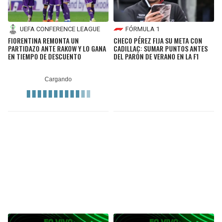
UEFA CONFERENCE LEAGUE
FÓRMULA 1
FIORENTINA REMONTA UN
CHECO PÉREZ FIJA SU META CON
PARTIDAZO ANTE RAKOW Y LO GANA
CADILLAC: SUMAR PUNTOS ANTES
EN TIEMPO DE DESCUENTO
DEL PARÓN DE VERANO EN LA F1