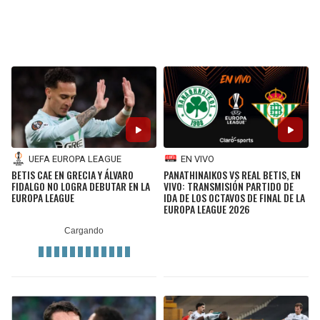
UEFA EUROPA LEAGUE
EN VIVO
BETIS CAE EN GRECIA Y ÁLVARO
PANATHINAIKOS VS REAL BETIS, EN
FIDALGO NO LOGRA DEBUTAR EN LA
VIVO: TRANSMISIÓN PARTIDO DE
EUROPA LEAGUE
IDA DE LOS OCTAVOS DE FINAL DE LA
EUROPA LEAGUE 2026