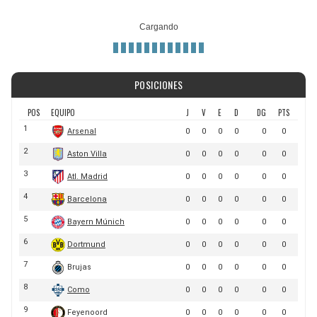
LIGA DE EXPANSIÓN MX
UEFA EUROPA LEAGUE
RAIDERS
CAVALIERS
LEAGUES CUP
UEFA CONFERENCE LEAGUE
MLS
CHARGERS
PISTONS
COPA LIBERTADORES
RAVENS
PACERS
COPA SUDAMERICANA
BENGALS
BUCKS
LIGA BETPLAY
BROWNS
HAWKS
OTRAS LIGAS
STEELERS
HORNETS
TEXANS
HEAT
COLTS
MAGIC