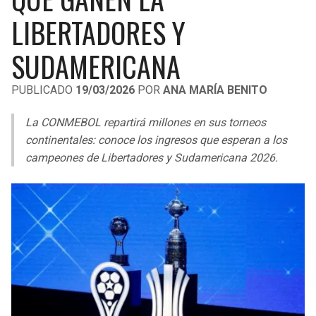
LIGA DE EXPANSIÓN MX
UEFA EUROPA LEAGUE
LIBERTADORES Y
RAIDERS
CAVALIERS
LEAGUES CUP
UEFA CONFERENCE LEAGUE
SUDAMERICANA
MLS
CHARGERS
PISTONS
PUBLICADO
19/03/2026
POR
ANA MARÍA BENITO
COPA LIBERTADORES
RAVENS
PACERS
La CONMEBOL repartirá millones en sus torneos
COPA SUDAMERICANA
continentales: conoce los ingresos que esperan a los
BENGALS
BUCKS
campeones de Libertadores y Sudamericana 2026.
LIGA BETPLAY
BROWNS
HAWKS
OTRAS LIGAS
STEELERS
HORNETS
TEXANS
HEAT
COLTS
MAGIC