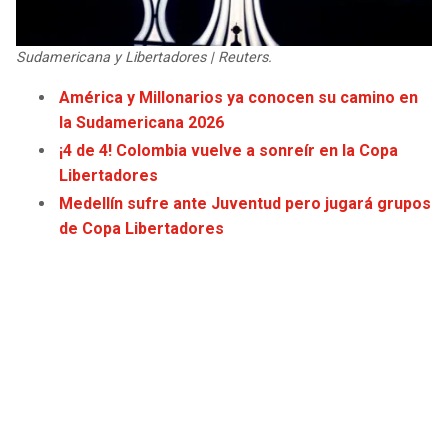
JAGUARS
WIZARDS
Sudamericana y Libertadores | Reuters.
TITANS
WARRIORS
América y Millonarios ya conocen su camino en
la Sudamericana 2026
COWBOYS
CLIPPERS
¡4 de 4! Colombia vuelve a sonreír en la Copa
GIANTS
LAKERS
Libertadores
Medellín sufre ante Juventud pero jugará grupos
EAGLES
SUNS
de Copa Libertadores
COMMANDERS
KINGS
CARDINALS
MAVERICKS
RAMS
ROCKETS
49ERS
GRIZZLIES