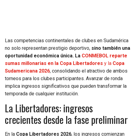
SEAHAWKS
PELICANS
BEARS
SPURS
Las competencias continentales de clubes en Sudamérica
LIONS
NUGGETS
no solo representan prestigio deportivo,
sino también una
oportunidad económica única. La
CONMEBOL reparte
PACKERS
TIMBERWOLVES
sumas millonarias en la Copa Libertadores
y la
Copa
Sudamericana 2026
, consolidando el atractivo de ambos
VIKINGS
THUNDER
torneos para los clubes participantes. Avanzar de ronda
implica ingresos significativos que pueden transformar la
FALCONS
TRAIL BLAZERS
temporada de cualquier institución.
La Libertadores: ingresos
PANTHERS
JAZZ
crecientes desde la fase preliminar
SAINTS
En la
Copa Libertadores 2026
, los ingresos comienzan