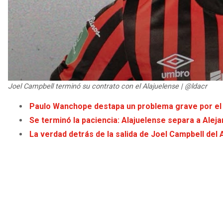
Joel Campbell terminó su contrato con el Alajuelense | @ldacr
Paulo Wanchope destapa un problema grave por el
Se terminó la paciencia: Alajuelense separa a Alej
La verdad detrás de la salida de Joel Campbell del 