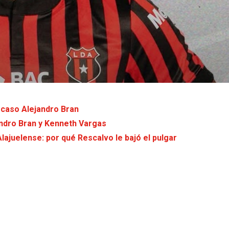
 caso Alejandro Bran
andro Bran y Kenneth Vargas
Alajuelense: por qué Rescalvo le bajó el pulgar