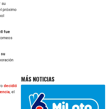
r su
el próximo
bol
l fue
 torneos
 su
poración
MÁS NOTICIAS
gro
decidió
gencia
, el