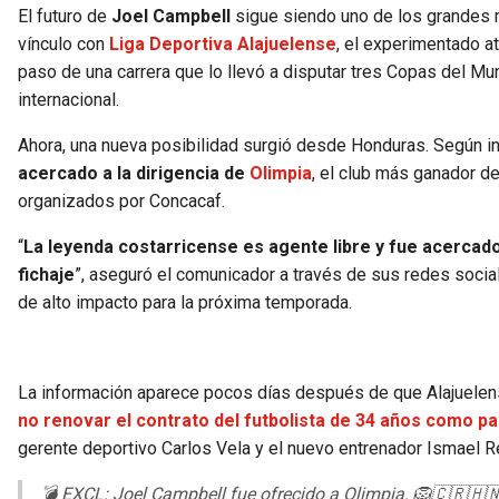
El futuro de
Joel Campbell
sigue siendo uno de los grandes m
vínculo con
Liga Deportiva Alajuelense
, el experimentado a
paso de una carrera que lo llevó a disputar tres Copas del Mu
internacional.
Ahora, una nueva posibilidad surgió desde Honduras. Según i
acercado a la dirigencia de
Olimpia
, el club más ganador d
organizados por Concacaf.
“
La leyenda costarricense es agente libre y fue acercado 
fichaje
”, aseguró el comunicador a través de sus redes socia
de alto impacto para la próxima temporada.
La información aparece pocos días después de que Alajuelense 
no renovar el contrato del futbolista de 34 años como pa
gerente deportivo Carlos Vela y el nuevo entrenador Ismael R
💣 EXCL: Joel Campbell fue ofrecido a Olimpia. 🦁🇨🇷🇭