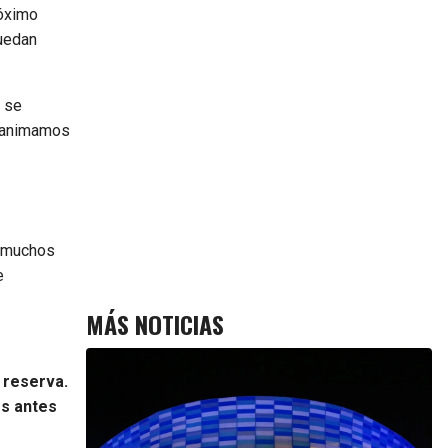
róximo
quedan
e se
s animamos
, muchos
e
MÁS NOTICIAS
 reserva.
os antes