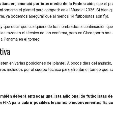
tiansen, anunció por intermedio de la Federación
, que el p
onformarán el plantel para competir en el Mundial 2026. Si bien 
rla, ya podemos asegurar que al menos 14 futbolistas son fija.
hay que decir que cualquiera de los nombrados a continuación qu
vias razones el técnico no los confirma, pero en Clarosports no
a Panamá en el torneo.
tiva
isten en varias posiciones del plantel. A pocos días del anuncio
s incluidos por el cuerpo técnico para afrontar el torneo que s
mbién deberá entregar una lista adicional de futbolistas de
la FIFA
para cubrir posibles lesiones o inconvenientes físic