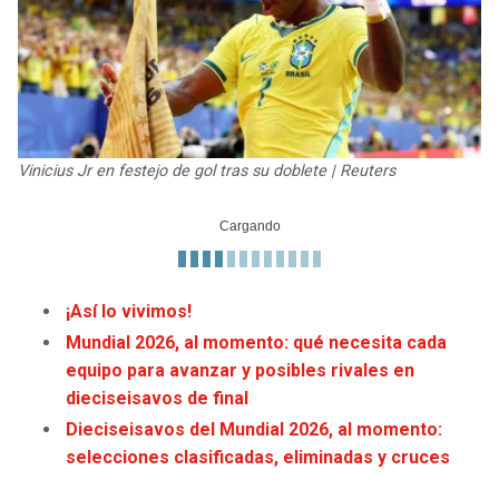
JAGUARS
WIZARDS
TITANS
WARRIORS
COWBOYS
CLIPPERS
Vinicius Jr en festejo de gol tras su doblete | Reuters
GIANTS
LAKERS
EAGLES
SUNS
COMMANDERS
KINGS
¡Así lo vivimos!
Mundial 2026, al momento: qué necesita cada
CARDINALS
MAVERICKS
equipo para avanzar y posibles rivales en
dieciseisavos de final
RAMS
ROCKETS
Dieciseisavos del Mundial 2026, al momento:
selecciones clasificadas, eliminadas y cruces
49ERS
GRIZZLIES