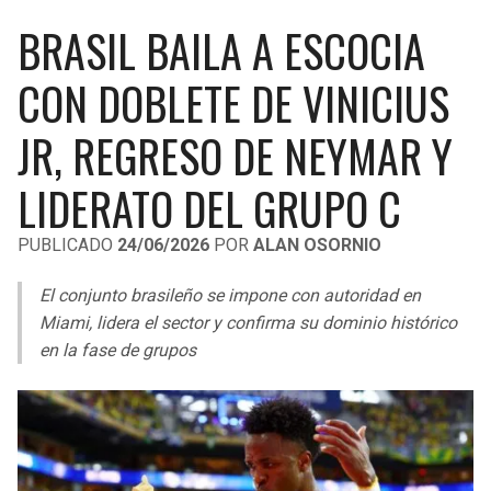
LIGA DE EXPANSIÓN MX
UEFA EUROPA LEAGUE
BRASIL BAILA A ESCOCIA
RAIDERS
CAVALIERS
LEAGUES CUP
UEFA CONFERENCE LEAGUE
CON DOBLETE DE VINICIUS
MLS
CHARGERS
PISTONS
JR, REGRESO DE NEYMAR Y
COPA LIBERTADORES
RAVENS
PACERS
LIDERATO DEL GRUPO C
COPA SUDAMERICANA
BENGALS
BUCKS
PUBLICADO
24/06/2026
POR
ALAN OSORNIO
LIGA BETPLAY
BROWNS
HAWKS
El conjunto brasileño se impone con autoridad en
OTRAS LIGAS
Miami, lidera el sector y confirma su dominio histórico
STEELERS
HORNETS
en la fase de grupos
TEXANS
HEAT
COLTS
MAGIC