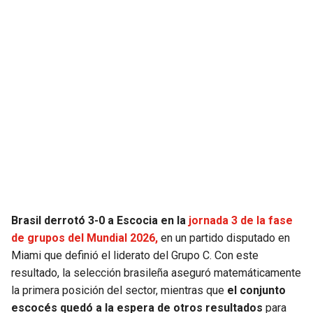
SEAHAWKS
PELICANS
BEARS
SPURS
LIONS
NUGGETS
PACKERS
TIMBERWOLVES
VIKINGS
THUNDER
FALCONS
TRAIL BLAZERS
Brasil derrotó 3-0 a Escocia en la
jornada 3 de la fase
de grupos del Mundial 2026,
en un partido disputado en
PANTHERS
JAZZ
Miami que definió el liderato del Grupo C. Con este
resultado, la selección brasileña aseguró matemáticamente
SAINTS
la primera posición del sector, mientras que
el conjunto
escocés quedó a la espera de otros resultados
para