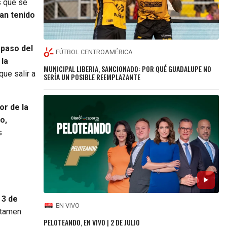
s que se
an tenido
 paso del
FÚTBOL CENTROAMÉRICA
 la
MUNICIPAL LIBERIA, SANCIONADO: POR QUÉ GUADALUPE NO
que salir a
SERÍA UN POSIBLE REEMPLAZANTE
or de la
o,
s
 3 de
EN VIVO
ertamen
PELOTEANDO, EN VIVO | 2 DE JULIO