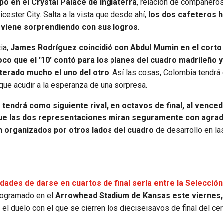
o en el Crystal Palace de Inglaterra
, relación de compañero
ester City. Salta a la vista que desde ahí,
los dos cafeteros h
e viene sorprendiendo con sus logros
.
ia,
James Rodríguez coincidió con Abdul Mumin en el corto
oco que el ’10’ contó para los planes del cuadro madrileño y
nterado mucho el uno del otro
. Así las cosas, Colombia tendrá 
 que acudir a la esperanza de una sorpresa.
tendrá como siguiente rival, en octavos de final, al venced
ue las dos representaciones miran seguramente con agrad
n organizados por otros lados del cuadro
de desarrollo en la
dades de darse en cuartos de final sería entre la Selección
 programado en el
Arrowhead Stadium de Kansas este viernes,
á el duelo con el que se cierren los dieciseisavos de final del c