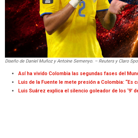
Diseño de Daniel Muñoz y Antoine Semenyo. – Reuters y Claro Spor
Así ha vivido Colombia las segundas fases del Mund
Luis de la Fuente le mete presión a Colombia: “Es ca
Luis Suárez explica el silencio goleador de los ‘9’ 