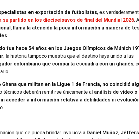
pecialistas en exportación de futbolistas
, es verdaderament
su partido en los dieciseisavos de final del Mundial 2026
.
onal, llama la atención la poca información a manera de te
les
.
ado fue hace 54 años en los Juegos Olímpicos de Múnich 19
ur
, la historia tampoco muestra que el destino haya unido a las
ugador colombiano que comparta escuadra con un ghanés
, 
ario.
hana que militan en la Ligue 1 de Francia, no coincidió alg
o técnicos deberán remitirse únicamente al
análisis de video o 
in acceder a información relativa a debilidades ni evolució
o.
mación que se pueda brindar involucra a
Daniel Muñoz, Jéffer