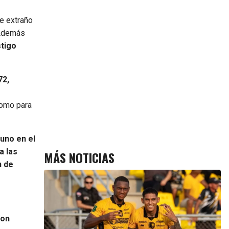
e extraño
 Además
stigo
72,
como para
uno en el
a las
MÁS NOTICIAS
n de
son