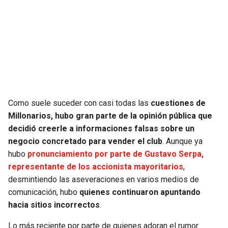
SEAHAWKS
PELICANS
BEARS
SPURS
LIONS
NUGGETS
PACKERS
TIMBERWOLVES
Como suele suceder con casi todas las
cuestiones de
Millonarios, hubo gran parte de la opinión pública que
VIKINGS
THUNDER
decidió creerle a informaciones falsas sobre un
negocio concretado para vender el club
. Aunque ya
FALCONS
TRAIL BLAZERS
hubo
pronunciamiento por parte de Gustavo Serpa,
representante de los accionista mayoritarios
,
PANTHERS
JAZZ
desmintiendo las aseveraciones en varios medios de
comunicación, hubo
quienes continuaron apuntando
hacia sitios incorrectos
.
SAINTS
Lo más reciente por parte de quienes adoran el rumor