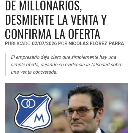
DE MILLONARIOS,
LIGA DE EXPANSIÓN MX
UEFA EUROPA LEAGUE
DESMIENTE LA VENTA Y
RAIDERS
CAVALIERS
LEAGUES CUP
UEFA CONFERENCE LEAGUE
CONFIRMA LA OFERTA
MLS
CHARGERS
PISTONS
PUBLICADO
02/07/2026
POR
NICOLÁS FLÓREZ PARRA
COPA LIBERTADORES
RAVENS
PACERS
El empresario deja claro que simplemente hay una
COPA SUDAMERICANA
BENGALS
BUCKS
simple oferta, dejando en evidencia la falsedad sobre
LIGA BETPLAY
una venta concretada.
BROWNS
HAWKS
OTRAS LIGAS
STEELERS
HORNETS
TEXANS
HEAT
COLTS
MAGIC