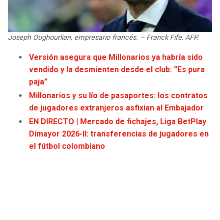
JAGUARS
WIZARDS
TITANS
WARRIORS
Joseph Oughourlian, empresario francés. – Franck Fife, AFP.
Versión asegura que Millonarios ya habría sido
COWBOYS
CLIPPERS
vendido y la desmienten desde el club: “Es pura
paja”
GIANTS
LAKERS
Millonarios y su lío de pasaportes: los contratos
de jugadores extranjeros asfixian al Embajador
EAGLES
SUNS
EN DIRECTO | Mercado de fichajes, Liga BetPlay
Dimayor 2026-II: transferencias de jugadores en
COMMANDERS
KINGS
el fútbol colombiano
CARDINALS
MAVERICKS
RAMS
ROCKETS
49ERS
GRIZZLIES