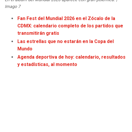
JAGUARS
WIZARDS
Imago 7
Fan Fest del Mundial 2026 en el Zócalo de la
TITANS
WARRIORS
CDMX: calendario completo de los partidos que
transmitirán gratis
COWBOYS
CLIPPERS
Las estrellas que no estarán en la Copa del
Mundo
GIANTS
LAKERS
Agenda deportiva de hoy: calendario, resultados
y estadísticas, al momento
EAGLES
SUNS
COMMANDERS
KINGS
CARDINALS
MAVERICKS
RAMS
ROCKETS
49ERS
GRIZZLIES