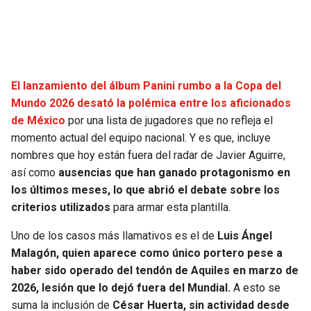
SEAHAWKS
PELICANS
BEARS
SPURS
El lanzamiento del álbum Panini rumbo a la Copa del
LIONS
NUGGETS
Mundo 2026 desató la polémica entre los aficionados
de México
por una lista de jugadores que no refleja el
PACKERS
TIMBERWOLVES
momento actual del equipo nacional. Y es que, incluye
nombres que hoy están fuera del radar de Javier Aguirre,
VIKINGS
THUNDER
así como
ausencias que han ganado protagonismo en
los últimos meses, lo que abrió el debate sobre los
criterios utilizados
para armar esta plantilla.
FALCONS
TRAIL BLAZERS
Uno de los casos más llamativos es el de
Luis Ángel
PANTHERS
JAZZ
Malagón, quien aparece como único portero pese a
haber sido operado del tendón de Aquiles en marzo de
SAINTS
2026, lesión que lo dejó fuera del Mundial.
A esto se
suma la inclusión de
César Huerta, sin actividad desde