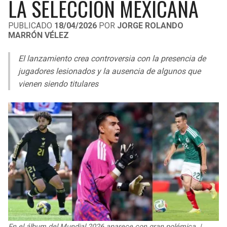
LA SELECCIÓN MEXICANA
LIGA DE EXPANSIÓN MX
UEFA EUROPA LEAGUE
PUBLICADO
18/04/2026
POR
JORGE ROLANDO
RAIDERS
CAVALIERS
LEAGUES CUP
UEFA CONFERENCE LEAGUE
MARRÓN VÉLEZ
MLS
CHARGERS
PISTONS
El lanzamiento crea controversia con la presencia de
jugadores lesionados y la ausencia de algunos que
COPA LIBERTADORES
RAVENS
PACERS
vienen siendo titulares
COPA SUDAMERICANA
BENGALS
BUCKS
LIGA BETPLAY
BROWNS
HAWKS
OTRAS LIGAS
STEELERS
HORNETS
TEXANS
HEAT
COLTS
MAGIC
En el álbum del Mundial 2026 aparece con gran polémica. |