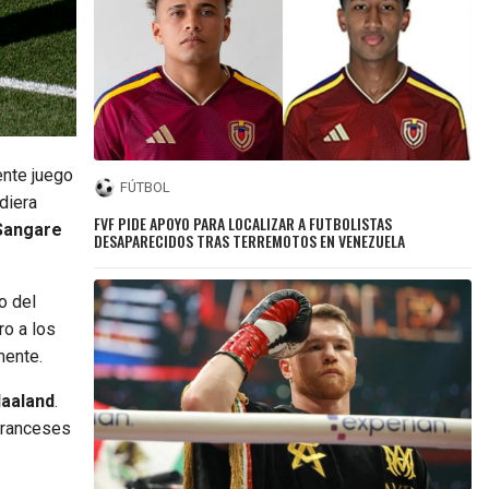
ente juego
FÚTBOL
diera
FVF PIDE APOYO PARA LOCALIZAR A FUTBOLISTAS
 Sangare
DESAPARECIDOS TRAS TERREMOTOS EN VENEZUELA
o del
ro a los
mente.
Haaland
.
 franceses