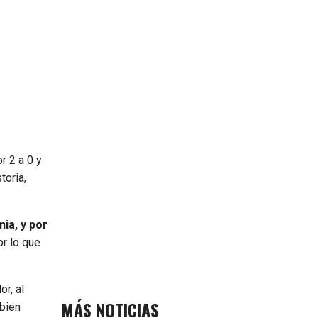
r 2 a 0 y
toria,
ia, y por
or lo que
r, al
MÁS NOTICIAS
 bien