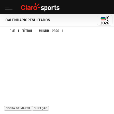
CALENDARIO
RESULTADOS
MUND
HOME
I
FÚTBOL
I
MUNDIAL 2026
I
CURAZAO SE DESPIDE CON LA FRENTE 
COSTA DE MARFIL
CURAÇAO