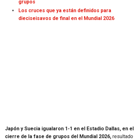
grupos
Los cruces que ya están definidos para
SEAHAWKS
PELICANS
dieciseisavos de final en el Mundial 2026
BEARS
SPURS
LIONS
NUGGETS
PACKERS
TIMBERWOLVES
VIKINGS
THUNDER
FALCONS
TRAIL BLAZERS
PANTHERS
JAZZ
SAINTS
Japón y Suecia igualaron 1-1 en el Estadio Dallas, en el
cierre de la fase de grupos del Mundial 2026,
resultado