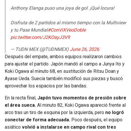
Anthony Elanga puso una joya de gol. ¡Qué locura!
Disfruta de 2 partidos al mismo tiempo con la Multiview
y tu Pase Mundial
#ConViXVeoDoble
pic.twitter.com/J2KOayJ3V9
— TUDN MEX (@TUDNMEX)
June 26, 2026
Después del empate, ambos equipos realizaron cambios
para ajustar el partido. Japón mandó al campo a Junya Ito y
Koki Ogawa al minuto 68, en sustitución de Ritsu Doan y
Ayase Ueda. Suecia también modificó sus piezas y buscó
aprovechar los espacios por las bandas.
En la recta final,
Japón tuvo momentos de presión sobre
el área sueca.
Al minuto 82, Koki Ogawa apareció frente al
arco tras un tiro de esquina por la izquierda, pero
no logró
conectar de forma adecuada.
Poco después, el equipo
asiático
volvió a instalarse en campo rival con tres