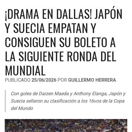
LIGA DE EXPANSIÓN MX
UEFA EUROPA LEAGUE
¡DRAMA EN DALLAS! JAPÓN
RAIDERS
CAVALIERS
LEAGUES CUP
UEFA CONFERENCE LEAGUE
Y SUECIA EMPATAN Y
MLS
CHARGERS
PISTONS
CONSIGUEN SU BOLETO A
COPA LIBERTADORES
RAVENS
PACERS
LA SIGUIENTE RONDA DEL
COPA SUDAMERICANA
BENGALS
BUCKS
MUNDIAL
LIGA BETPLAY
BROWNS
HAWKS
PUBLICADO
25/06/2026
POR
GUILLERMO HERRERA
OTRAS LIGAS
STEELERS
HORNETS
Con goles de Daizen Maeda y Anthony Elanga, Japón y
Suecia sellaron su clasificación a los 16vos de la Copa
TEXANS
HEAT
del Mundo
COLTS
MAGIC