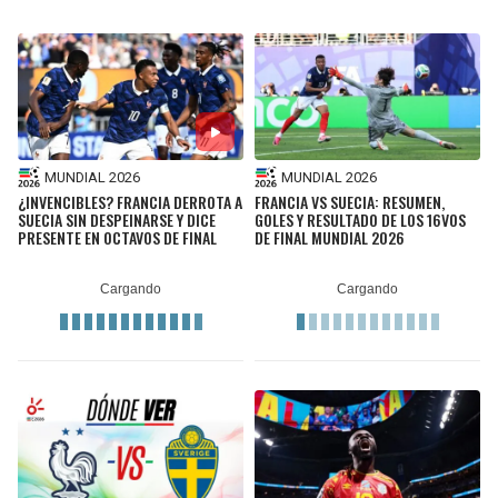
SEAHAWKS
PELICANS
BEARS
SPURS
LIONS
NUGGETS
MUNDIAL 2026
MUNDIAL 2026
¿INVENCIBLES? FRANCIA DERROTA A
FRANCIA VS SUECIA: RESUMEN,
PACKERS
TIMBERWOLVES
SUECIA SIN DESPEINARSE Y DICE
GOLES Y RESULTADO DE LOS 16VOS
PRESENTE EN OCTAVOS DE FINAL
DE FINAL MUNDIAL 2026
VIKINGS
THUNDER
FALCONS
TRAIL BLAZERS
PANTHERS
JAZZ
SAINTS