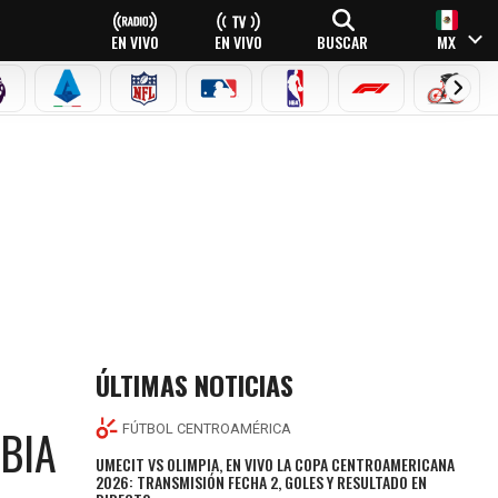
EN VIVO
EN VIVO
BUSCAR
MX
PREMIER LEAGUE
SERIE A
NFL
MLB
NBA
FÓRMULA 1
CICLI
ÚLTIMAS NOTICIAS
BIA
FÚTBOL CENTROAMÉRICA
UMECIT VS OLIMPIA, EN VIVO LA COPA CENTROAMERICANA
2026: TRANSMISIÓN FECHA 2, GOLES Y RESULTADO EN