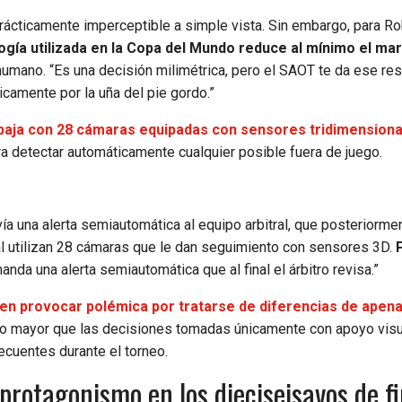
prácticamente imperceptible a simple vista. Sin embargo, para R
logía utilizada en la Copa del Mundo reduce al mínimo el ma
 humano. “Es una decisión milimétrica, pero el SAOT te da ese res
amente por la uña del pie gordo.”
baja con 28 cámaras equipadas con sensores tridimension
a detectar automáticamente cualquier posible fuera de juego.
ía una alerta semiautomática al equipo arbitral, que posteriorme
ial utilizan 28 cámaras que le dan seguimiento con sensores 3D.
P
anda una alerta semiautomática que al final el árbitro revisa.”
en provocar polémica por tratarse de diferencias de apen
cho mayor que las decisiones tomadas únicamente con apoyo visu
ecuentes durante el torneo.
protagonismo en los dieciseisavos de fi