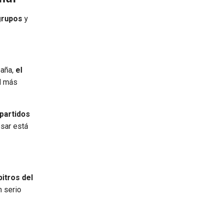
 grupos
y
aña,
el
el más
partidos
sar está
itros del
n serio