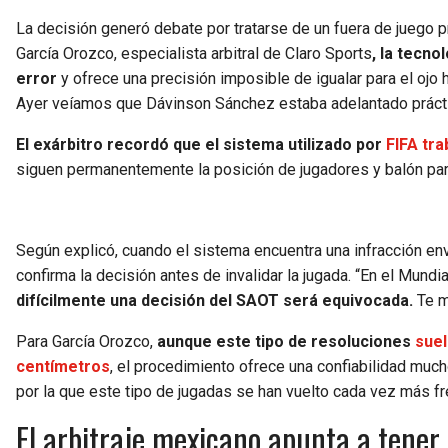
La decisión generó debate por tratarse de un fuera de juego 
García Orozco, especialista arbitral de Claro Sports
, la tecno
error
y ofrece una precisión imposible de igualar para el ojo
Ayer veíamos que Dávinson Sánchez estaba adelantado práctic
El exárbitro recordó que el sistema utilizado por
FIFA tra
siguen permanentemente la posición de jugadores y balón par
Según explicó, cuando el sistema encuentra una infracción env
confirma la decisión antes de invalidar la jugada. “En el Mund
difícilmente una decisión del SAOT será equivocada.
Te m
Para García Orozco,
aunque este tipo de resoluciones
suel
centímetros
, el procedimiento ofrece una confiabilidad mu
por la que este tipo de jugadas se han vuelto cada vez más fr
El arbitraje mexicano apunta a tener 