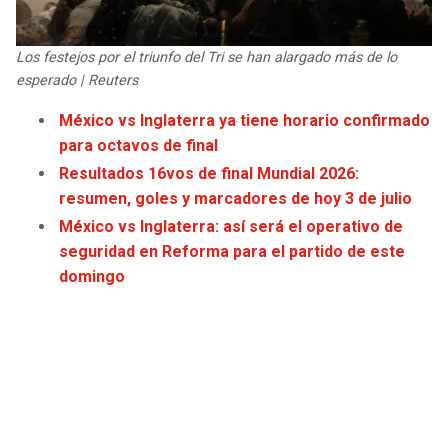
JAGUARS
WIZARDS
Los festejos por el triunfo del Tri se han alargado más de lo
TITANS
WARRIORS
esperado | Reuters
México vs Inglaterra ya tiene horario confirmado
COWBOYS
CLIPPERS
para octavos de final
Resultados 16vos de final Mundial 2026:
GIANTS
LAKERS
resumen, goles y marcadores de hoy 3 de julio
México vs Inglaterra: así será el operativo de
EAGLES
SUNS
seguridad en Reforma para el partido de este
domingo
COMMANDERS
KINGS
CARDINALS
MAVERICKS
RAMS
ROCKETS
49ERS
GRIZZLIES