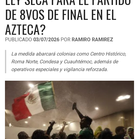
LIGA DE EXPANSIÓN MX
UEFA EUROPA LEAGUE
DE 8VOS DE FINAL EN EL
RAIDERS
CAVALIERS
LEAGUES CUP
UEFA CONFERENCE LEAGUE
AZTECA?
MLS
CHARGERS
PISTONS
PUBLICADO
03/07/2026
POR
RAMIRO RAMIREZ
COPA LIBERTADORES
RAVENS
PACERS
La medida abarcará colonias como Centro Histórico,
COPA SUDAMERICANA
Roma Norte, Condesa y Cuauhtémoc, además de
BENGALS
BUCKS
operativos especiales y vigilancia reforzada.
LIGA BETPLAY
BROWNS
HAWKS
OTRAS LIGAS
STEELERS
HORNETS
TEXANS
HEAT
COLTS
MAGIC