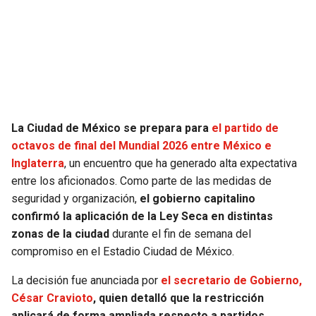
SEAHAWKS
PELICANS
BEARS
SPURS
LIONS
NUGGETS
La Ciudad de México se prepara para
el partido de
PACKERS
TIMBERWOLVES
octavos de final del Mundial 2026 entre México e
Inglaterra
, un encuentro que ha generado alta expectativa
VIKINGS
THUNDER
entre los aficionados. Como parte de las medidas de
seguridad y organización,
el gobierno capitalino
FALCONS
TRAIL BLAZERS
confirmó la aplicación de la Ley Seca en distintas
zonas de la ciudad
durante el fin de semana del
PANTHERS
JAZZ
compromiso en el Estadio Ciudad de México.
La decisión fue anunciada por
el secretario de Gobierno,
SAINTS
César Cravioto
, quien detalló que la restricción
aplicará de forma ampliada respecto a partidos