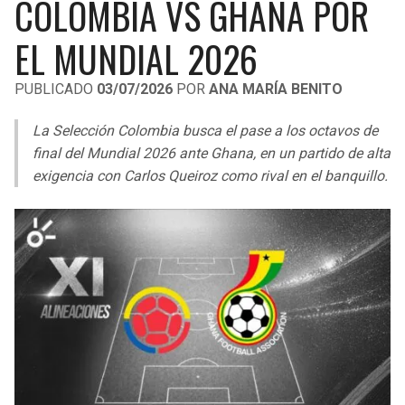
COLOMBIA VS GHANA POR
LIGA DE EXPANSIÓN MX
UEFA EUROPA LEAGUE
EL MUNDIAL 2026
RAIDERS
CAVALIERS
LEAGUES CUP
UEFA CONFERENCE LEAGUE
PUBLICADO
03/07/2026
POR
ANA MARÍA BENITO
MLS
CHARGERS
PISTONS
La Selección Colombia busca el pase a los octavos de
COPA LIBERTADORES
RAVENS
PACERS
final del Mundial 2026 ante Ghana, en un partido de alta
COPA SUDAMERICANA
exigencia con Carlos Queiroz como rival en el banquillo.
BENGALS
BUCKS
LIGA BETPLAY
BROWNS
HAWKS
OTRAS LIGAS
STEELERS
HORNETS
TEXANS
HEAT
COLTS
MAGIC