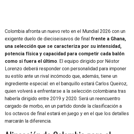
SEAHAWKS
PELICANS
BEARS
SPURS
Colombia afronta un nuevo reto en el Mundial 2026 con un
exigente duelo de dieciseisavos de final
frente a Ghana,
LIONS
NUGGETS
una selección que se caracteriza por su intensidad,
potencia física y capacidad para competir cada balón
PACKERS
TIMBERWOLVES
como si fuera el último
. El equipo dirigido por Néstor
Lorenzo deberá responder con personalidad para imponer
VIKINGS
THUNDER
su estilo ante un rival incómodo que, además, tiene un
ingrediente especial: en el banquillo estará Carlos Queiroz,
FALCONS
TRAIL BLAZERS
quien volverá a enfrentarse a la selección colombiana tras
haberla dirigido entre 2019 y 2020. Será un reencuentro
PANTHERS
JAZZ
cargado de morbo, en un partido donde la clasificación a
los octavos de final estará en juego y en el que los detalles
SAINTS
marcarán la diferencia.