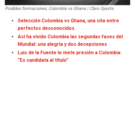
JAGUARS
WIZARDS
Posibles formaciones, Colombia vs Ghana | Claro Sports.
Selección Colombia vs Ghana, una cita entre
TITANS
WARRIORS
perfectos desconocidos
Así ha vivido Colombia las segundas fases del
COWBOYS
CLIPPERS
Mundial: una alegría y dos decepciones
Luis de la Fuente le mete presión a Colombia:
GIANTS
LAKERS
“Es candidata al título”
EAGLES
SUNS
COMMANDERS
KINGS
CARDINALS
MAVERICKS
RAMS
ROCKETS
49ERS
GRIZZLIES