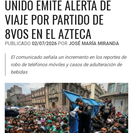
UNIDO EMITE ALERTA DE
LIGA DE EXPANSIÓN MX
UEFA EUROPA LEAGUE
VIAJE POR PARTIDO DE
RAIDERS
CAVALIERS
LEAGUES CUP
UEFA CONFERENCE LEAGUE
8VOS EN EL AZTECA
MLS
CHARGERS
PISTONS
PUBLICADO
02/07/2026
POR
JOSÉ MARÍA MIRANDA
COPA LIBERTADORES
RAVENS
PACERS
El comunicado señala un incremento en los reportes de
COPA SUDAMERICANA
BENGALS
BUCKS
robo de teléfonos móviles y casos de adulteración de
LIGA BETPLAY
bebidas
BROWNS
HAWKS
OTRAS LIGAS
STEELERS
HORNETS
TEXANS
HEAT
COLTS
MAGIC