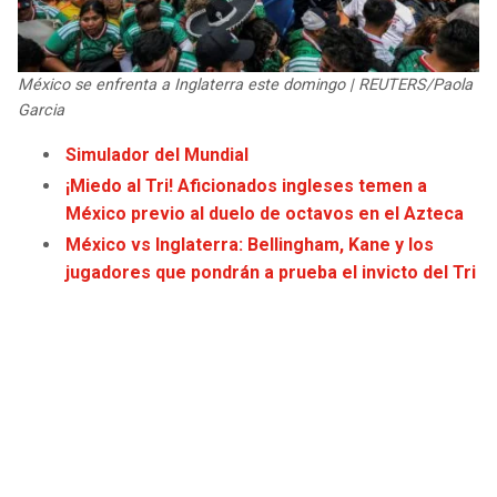
JAGUARS
WIZARDS
TITANS
WARRIORS
México se enfrenta a Inglaterra este domingo | REUTERS/Paola
Garcia
COWBOYS
CLIPPERS
Simulador del Mundial
¡Miedo al Tri! Aficionados ingleses temen a
GIANTS
LAKERS
México previo al duelo de octavos en el Azteca
México vs Inglaterra: Bellingham, Kane y los
EAGLES
SUNS
jugadores que pondrán a prueba el invicto del Tri
COMMANDERS
KINGS
CARDINALS
MAVERICKS
RAMS
ROCKETS
49ERS
GRIZZLIES