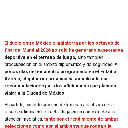
SEAHAWKS
PELICANS
BEARS
SPURS
LIONS
NUGGETS
El duelo entre México e Inglaterra por los octavos de
final del Mundial 2026 no solo ha generado expectativa
PACKERS
TIMBERWOLVES
deportiva en el terreno de juego,
sino también
preocupación en el ámbito diplomático y de seguridad.
A
VIKINGS
THUNDER
pocos días del encuentro programado en el Estadio
Azteca, el gobierno británico ha actualizado sus
FALCONS
TRAIL BLAZERS
recomendaciones para los aficionados que planean
viajar a la Ciudad de México.
PANTHERS
JAZZ
El partido, considerado uno de los más atractivos de la
fase de eliminación directa, llega en un contexto de alta
SAINTS
atención mediática,
tanto por el rendimiento de ambas
selecciones como por el ambiente que rodea a la