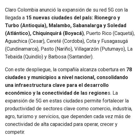
Claro Colombia anunció la expansión de su red 5G con la
SEAHAWKS
PELICANS
llegada a
15 nuevas ciudades del país: Rionegro y
Turbo (Antioquia), Malambo, Sabanalarga y Soledad
BEARS
SPURS
(Atlántico), Chiquinquirá (Boyacá)
, Puerto Rico (Caquetá),
Aguachica (Cesar), Cereté (Cordoba), Cota y Fusagasugá
LIONS
NUGGETS
(Cundinamarca), Pasto (Nariño), Villagarzón (Putumayo), La
Tebaida (Quindío) y Barbosa (Santander).
PACKERS
TIMBERWOLVES
Con este despliegue, la compañía alcanza cobertura en
78
VIKINGS
THUNDER
ciudades y municipios a nivel nacional, consolidando
una infraestructura clave para el desarrollo
económico y la conectividad de las regione
s. La
FALCONS
TRAIL BLAZERS
expansión de 5G en estas ciudades permite fortalecer la
productividad de sectores clave como comercio, industria,
PANTHERS
JAZZ
agro, turismo y servicios, que dependen cada vez más de
conectividad de alta capacidad para operar, crecer y
SAINTS
competir.