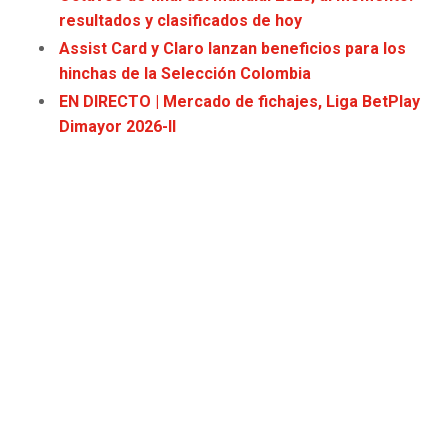
JAGUARS
WIZARDS
resultados y clasificados de hoy
Assist Card y Claro lanzan beneficios para los
TITANS
WARRIORS
hinchas de la Selección Colombia
EN DIRECTO | Mercado de fichajes, Liga BetPlay
COWBOYS
CLIPPERS
Dimayor 2026-II
GIANTS
LAKERS
EAGLES
SUNS
COMMANDERS
KINGS
CARDINALS
MAVERICKS
RAMS
ROCKETS
49ERS
GRIZZLIES