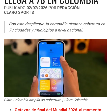
LIGA DE EXPANSIÓN MX
UEFA EUROPA LEAGUE
PUBLICADO
02/07/2026
POR
REDACCIÓN
CLARO SPORTS
RAIDERS
CAVALIERS
LEAGUES CUP
UEFA CONFERENCE LEAGUE
Con este despliegue, la compañía alcanza cobertura en
MLS
CHARGERS
PISTONS
78 ciudades y municipios a nivel nacional.
COPA LIBERTADORES
RAVENS
PACERS
COPA SUDAMERICANA
BENGALS
BUCKS
LIGA BETPLAY
BROWNS
HAWKS
OTRAS LIGAS
STEELERS
HORNETS
TEXANS
HEAT
Claro Colombia amplía su cobertura | Claro Colombia.
COLTS
MAGIC
Octavos de final del Mundial 2026, al momento: