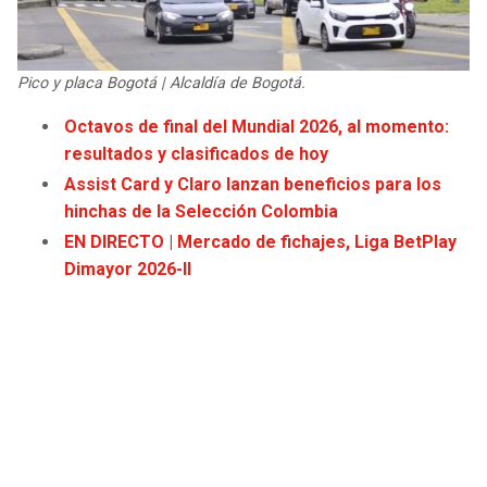
JAGUARS
WIZARDS
TITANS
WARRIORS
Pico y placa Bogotá | Alcaldía de Bogotá.
Octavos de final del Mundial 2026, al momento:
COWBOYS
CLIPPERS
resultados y clasificados de hoy
Assist Card y Claro lanzan beneficios para los
GIANTS
LAKERS
hinchas de la Selección Colombia
EN DIRECTO | Mercado de fichajes, Liga BetPlay
EAGLES
SUNS
Dimayor 2026-II
COMMANDERS
KINGS
CARDINALS
MAVERICKS
RAMS
ROCKETS
49ERS
GRIZZLIES