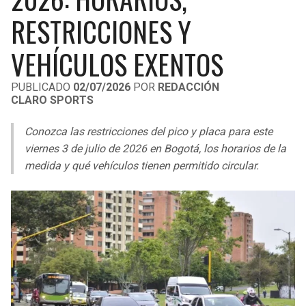
LIGA DE EXPANSIÓN MX
UEFA EUROPA LEAGUE
RESTRICCIONES Y
RAIDERS
CAVALIERS
LEAGUES CUP
UEFA CONFERENCE LEAGUE
VEHÍCULOS EXENTOS
MLS
CHARGERS
PISTONS
PUBLICADO
02/07/2026
POR
REDACCIÓN
CLARO SPORTS
COPA LIBERTADORES
RAVENS
PACERS
Conozca las restricciones del pico y placa para este
COPA SUDAMERICANA
BENGALS
BUCKS
viernes 3 de julio de 2026 en Bogotá, los horarios de la
LIGA BETPLAY
medida y qué vehículos tienen permitido circular.
BROWNS
HAWKS
OTRAS LIGAS
STEELERS
HORNETS
TEXANS
HEAT
COLTS
MAGIC