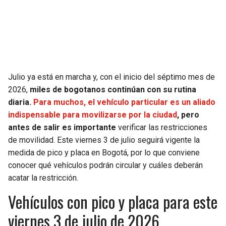
SEAHAWKS
PELICANS
BEARS
SPURS
LIONS
NUGGETS
Julio ya está en marcha y, con el inicio del séptimo mes de
2026,
miles de bogotanos continúan con su rutina
PACKERS
TIMBERWOLVES
diaria.
Para muchos, el vehículo particular es un aliado
indispensable para movilizarse por la ciudad
, pero
VIKINGS
THUNDER
antes de salir es importante
verificar las restricciones
de movilidad. Este viernes 3 de julio seguirá vigente la
FALCONS
TRAIL BLAZERS
medida de pico y placa en Bogotá, por lo que conviene
conocer qué vehículos podrán circular y cuáles deberán
PANTHERS
JAZZ
acatar la restricción.
Vehículos con pico y placa para este
SAINTS
viernes 3 de julio de 2026