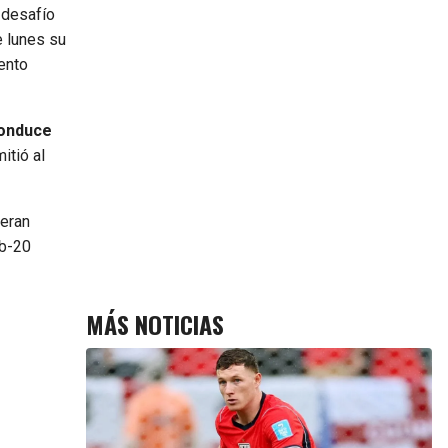
 desafío
e lunes su
ento
conduce
itió al
ieran
ub-20
MÁS NOTICIAS