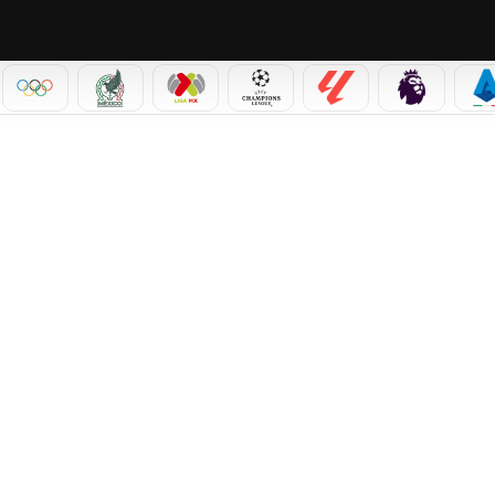
IAL 2026
OLÍMPICOS
SELECCIÓN MEXICANA
LIGA MX
CHAMPIONS LEAGUE
LALIGA
PREMIER L
S
 DE ERLING HAALAND