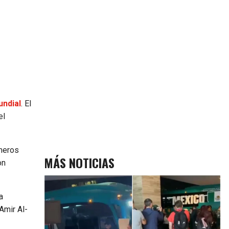
ndial
. El
el
imeros
MÁS NOTICIAS
on
a
Amir Al-