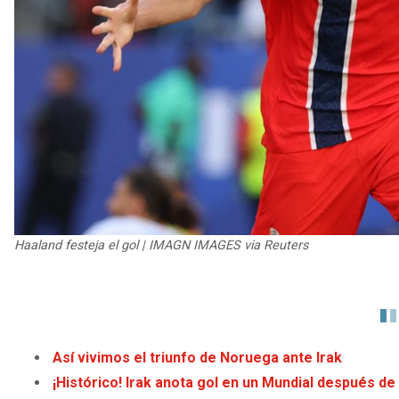
Haaland festeja el gol | IMAGN IMAGES via Reuters
Así vivimos el triunfo de Noruega ante Irak
¡Histórico! Irak anota gol en un Mundial después de