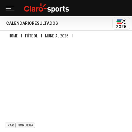
CALENDARIO
RESULTADOS
MUND
HOME
I
FÚTBOL
I
MUNDIAL 2026
I
NORUEGA GOLEA A IRAK CON DOBLETE
IRAK
NORUEGA